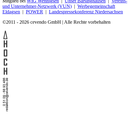
Mitglied bei
WIG Wennigsen
|
Unser Barsinghausen
|
Vereins-
und Unternehmer-Netzwerk (VUN)
|
Werbegemeinschaft
Eldagsen
|
POWER
|
Landespressekonferenz Niedersachsen
©2011 - 2026 cevendo GmbH | Alle Rechte vorbehalten