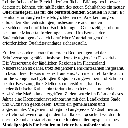
Lehrkräftebedarf im Bereich der beruflichen Bildung noch besser
decken zu können, tritt mit Beginn des neuen Schuljahres ein
neuer
Quereinstiegserlass für die berufsbildenden Schulen
in Kraft. Er
beinhaltet umfangreichere Möglichkeiten der Anerkennung von
erbrachten Studienleistungen, insbesondere auch in den
verschiedenen beruflichen Fachrichtungen. Gleichzeitig sind durch
bestimmte Mindestanforderungen sowohl im Bereich der
Studienleistungen als auch beruflicher Vorerfahrungen die
erforderlichen Qualitätsstandards sichergestellt.
Zu den besonders herausfordernden Bedingungen bei der
Schulversorgung zählen insbesondere die regionalen Disparitäten.
Die Versorgung der ländlichen Regionen im Flächenland
Niedersachen ist daher, trotz steigender Lehrkräftezahlen insgesamt,
im besonderen Fokus unseres Handelns. Um mehr Lehrkräfte auch
für die weniger nachgefragten Regionen zu gewinnen und Schulen
bei der Besetzung ihrer Stellen zu unterstützen, hat das
niedersächsische Kultusministerium in den letzten Jahren viele
zusätzliche Maßnahmen ergriffen. Zudem wurde im Februar dieses
Jahres eine Kooperationsvereinbarung mit den Landkreisen Stade
und Cuxhaven geschlossen. Durch ein gemeinsames und
abgestimmtes Vorgehen und regional angepasste Maßnahmen soll
die Lehrkräfteversorgung in den Landkreisen gesichert werden. In
diesem Schuljahr startet zudem die Implementierungsphase eines
Modellprojekts für Schulen mit einer herausfordernden