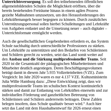
Unterrichtsversorgung
. Es soll den teilnehmenden öffentlichen
allgemeinbildenden Schulen die Möglichkeit eröffnen, über die
bereits bestehenden Freiräume hinaus in einem agilen Prozess
gezielte Maßnahmen umzusetzen, um den Herausforderungen des
Lehrkräftemangels besser begegnen zu können. Durch zusätzliches
Unterstützungspersonal sollen hierbei Schulleitungen und Lehrkräfte
von Aufgaben entlastet und die Umsetzung neuer – auch digitaler –
Unterrichtsformate ermöglicht werden.
Auch die gesellschaftlichen Gegebenheiten erfordern es, das System
Schule nachhaltig durch unterschiedliche Professionen zu stärken.
Um Lehrkräfte zu unterstützen und den Bedarfen von Schülerinnen
und Schülern gerecht zu werden, setzt das Land somit weiter auf
den
Ausbau und die Stärkung multiprofessioneller Teams
. Seit
2020 ist die Gesamtzahl der pädagogischen Mitarbeiterinnen und
Mitarbeiter deutlich angestiegen. Deren Beschäftigungsvolumen
beträgt damit in diesem Jahr 5.935 Vollzeiteinheiten (VZE). Zum
Vergleich: Im Jahr 2020 waren es nur 4.137 VZE. Kultusministerin
Julia Willie Hamburg dazu: „Diese Entwicklung zeigt, dass wir
multiprofessionelle Teams im schulischen Kontext kontinuierlich
stärken und damit zur Entlastung von Lehrkräften einerseits und zur
individuellen Förderung und ganzheitlichen Betreuung von
Schülerinnen und Schülern andererseits beitragen. Diese Zahlen
belegen insofern, dass Schule qualitativ besser wird.“ Auch hier
setzt das Land mit dem Haushaltsentwurf für 2026 erneut einen