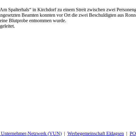
 Spalterhals“ in Kirchdorf zu einem Streit zwischen zwei Personengrup
eingesetzten Beamten konnten vor Ort die zwei Beschuldigten aus Ronn
 eine Blutprobe entnommen wurde.
eleitet.
d Unternehmer-Netzwerk (VUN)
|
Werbegemeinschaft Eldagsen
|
P