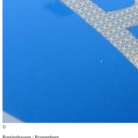
©
Barsinghausen / Ronnenberg.