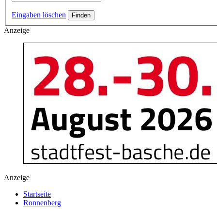
Eingaben löschen
Anzeige
Anzeige
Startseite
Ronnenberg