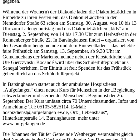
gegeben.
Während der Woche(n) der Diakonie laden die DiakonieLädchen in
Empelde zu ihren Festen ein: das DiakonieLädchen in der
Nenndorfer Straße 63 schon am Samstag, 30. August, von 10 bis 13
Uhr zum Ladengeburtstag und das DiakonieLädchen „kids“ am
Dienstag, 2. September, von 14 bis 17.30 Uhr zum Herbstfest in der
Ronnenberger Straße 22. In Barsinghausen findet – organisiert von
der Gesamtkirchengemeinde und dem Eineweltladen – das beliebte
faire Frühstück am Samstag, 13. September, ab 9.30 Uhr im
Gemeindehaus der Mariengemeinde neben der Klosterkirche statt.
Ute Gierczynski-Bocandé wird über das Schülerhilfeprojekt aus
Senegal berichten. Der Eintritt ist frei; Spenden für das Frühstück
gehen direkt an das Schülerhilfeprojekt.
In Barsinghausen startet auch der ambulante Hospizdienst
„Aufgefangen“ einen neuen Kurs für Menschen in der „Begleitung
schwerkranker und sterbender Menschen“. Beginn ist der 26.
September. Der Kurs umfasst circa 70 Unterrichtsstunden. Infos und
Anmeldung: Tel: 05105-5825114, E-Mail:
hospizdienst@aufgefangen-ev.de, Ort: „Lebenshaus“,
Hinterkampstraße 14, Barsinghausen, mehr unter
www.aufgefangen.de
Die Johannes der Täufer-Gemeinde Wettbergen veranstaltet gleich
drei Angebote in der Woche der Diakonie: Am Donnerstag, 18.