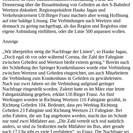
Donnerstag über die Busanbindung von Gehrden an den S-Bahnhof
Weetzen diskutiert. Regionspräsident Hauke Jagau und
Verkehrsdezernent Ulf-Birger Franz machten aber wenig Hoffnung
auf eine baldige Lösung. Die Verbindungen nach Weetzen sind
demnach zu gering nachgefragt, als das Region und Regiobus eine
eigene Anbindung einführen, oder die Linie 500 anpassen wollen.
Anzeige
„Wir überprüfen stetig die Nachfrage der Linien“, so Hauke Jagau,
„Doch egal ob vor oder während Corona, die Zahl der Fahrgäste
zwischen Gehrden und Weetzen bleibt extrem gering.“ Bereits nach
der Schließung des Springer Krankenhauses wurde eine Verbindung
zwischen Weetzen und Gehrden eingerichtet, um auch Mitarbeitern
die Verbindung zum Krankenhaus in Gehrden zu gewährleisten.
Nach nur zwei Jahren sei die Verbindung aufgrund geringer
Nachfrage eingestellt worden. Zuletzt hatte es im März eine letzte
Fahrgastzählung gegeben, erklärt Ulf-Birger Franz. An fünf
Werktagen wurden in Richtung Weetzen 116 Fahrgäste gezählt, in
Richtung Gehrden 104. Bedeutet, dass pro Werktag Richtung
Gehrden 23 Fahrgäste und Richtung Weetzen 21 Fahrgäste. Bei
zehn Fahrten, die am Tag angeboten werden, macht das im Schnitt
nur rund zwei Mitfahrer aus. „Die Zahl verteilt sich real natürlich
anders, so sind zu Stoßzeiten mehr Mitfahrer im Bus, aber gerade
nach 17 Uhr gibt es viele Leerfahrten“, so Franz. Die Nachfrage sei