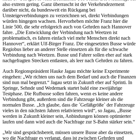
also extrem gering. Ganz überrascht ist der Verkehrsdezernent
darüber nicht, da bundesweit ein Rückgang bei
Umsteigeverbindungen zu verzeichnen sei, direkt Verbindungen
würden hingegen wachsen. Hervorheben möchte Franz hier die
Linie 500, die sehr erfolgreich auch von Gehrden nach Hannover
fahre. „Die Entwicklung der Verbindung nach Weetzen ist
problematisch, es fahren einfach viel mehr Menschen direkt nach
Hannover“, erklärt Ulf-Birger Franz. Die eingesetzten Busse würde
Regiobus lieber an anderer Stelle einsetzen als für die schwache
Verbindung nach Weetzen. Busse und Fahrer sollen eher auf stark
nachgefragten Strecken entlasten, als leer nach Gehrden zu fahren.
Auch Regionspräsident Hauke Jagau möchte keine Experimente
eingehen: „Wir richten uns nach dem Bedarf und auch die Finanzen
sind nun mal begrenzt.“ Jagau setzt in Zukunft eher auf Sprinti. In
Springe, Sehnde und Wedemark startet bald eine zweijährige
Testphase. Die Rufbusse sollen fahren, wenn es keine andere
Verbindung gibt, außerdem sind die Fahrzeuge kleiner als die
normalen Busse. „Ich glaube, dass die ´Gefäßgröße` der Fahrzeuge
vieles in den nächsten Jahren relativieren wird“, so Jagau, „Busse
werden in Zukunft kleiner sein, Anbindungen können optimierter
laufen und dann wird auch die Nachfrage zur S-Bahn stärker sein.“
„Wir sind gesprächsbereit, müssen unsere Busse aber da einsetzen,
wo die Nachfrage es verlangt, dass ist zwischen Gehrden und