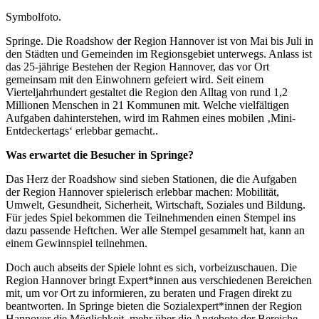
Symbolfoto.
Springe. Die Roadshow der Region Hannover ist von Mai bis Juli in
den Städten und Gemeinden im Regionsgebiet unterwegs. Anlass ist
das 25-jährige Bestehen der Region Hannover, das vor Ort
gemeinsam mit den Einwohnern gefeiert wird. Seit einem
Vierteljahrhundert gestaltet die Region den Alltag von rund 1,2
Millionen Menschen in 21 Kommunen mit. Welche vielfältigen
Aufgaben dahinterstehen, wird im Rahmen eines mobilen ‚Mini-
Entdeckertags‘ erlebbar gemacht..
Was erwartet die Besucher in Springe?
Das Herz der Roadshow sind sieben Stationen, die die Aufgaben
der Region Hannover spielerisch erlebbar machen: Mobilität,
Umwelt, Gesundheit, Sicherheit, Wirtschaft, Soziales und Bildung.
Für jedes Spiel bekommen die Teilnehmenden einen Stempel ins
dazu passende Heftchen. Wer alle Stempel gesammelt hat, kann an
einem Gewinnspiel teilnehmen.
Doch auch abseits der Spiele lohnt es sich, vorbeizuschauen. Die
Region Hannover bringt Expert*innen aus verschiedenen Bereichen
mit, um vor Ort zu informieren, zu beraten und Fragen direkt zu
beantworten. In Springe bieten die Sozialexpert*innen der Region
Hannover die Möglichkeit, mehr über die Angebote der Bereiche