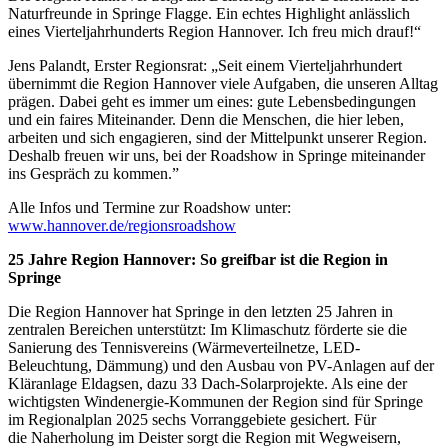
Naturfreunde in Springe Flagge. Ein echtes Highlight anlässlich
eines Vierteljahrhunderts Region Hannover. Ich freu mich drauf!“
Jens Palandt, Erster Regionsrat: „Seit einem Vierteljahrhundert
übernimmt die Region Hannover viele Aufgaben, die unseren Alltag
prägen. Dabei geht es immer um eines: gute Lebensbedingungen
und ein faires Miteinander. Denn die Menschen, die hier leben,
arbeiten und sich engagieren, sind der Mittelpunkt unserer Region.
Deshalb freuen wir uns, bei der Roadshow in Springe miteinander
ins Gespräch zu kommen.”
Alle Infos und Termine zur Roadshow unter:
www.hannover.de/regionsroadshow
25 Jahre Region Hannover: So greifbar ist die Region in
Springe
Die Region Hannover hat Springe in den letzten 25 Jahren in
zentralen Bereichen unterstützt: Im Klimaschutz förderte sie die
Sanierung des Tennisvereins (Wärmeverteilnetze, LED-
Beleuchtung, Dämmung) und den Ausbau von PV-Anlagen auf der
Kläranlage Eldagsen, dazu 33 Dach-Solarprojekte. Als eine der
wichtigsten Windenergie-Kommunen der Region sind für Springe
im Regionalplan 2025 sechs Vorranggebiete gesichert. Für
die Naherholung im Deister sorgt die Region mit Wegweisern,