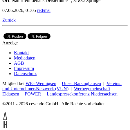
Ort
: Naturfreundehaus Deisterhütte 1, 31832 Springe
07.05.2026, 01:05
red/msl
Zurück
Anzeige
Kontakt
Mediadaten
AGB
Impressum
Datenschutz
Mitglied bei
WIG Wennigsen
|
Unser Barsinghausen
|
Vereins-
und Unternehmer-Netzwerk (VUN)
|
Werbegemeinschaft
Eldagsen
|
POWER
|
Landespressekonferenz Niedersachsen
©2011 - 2026 cevendo GmbH | Alle Rechte vorbehalten