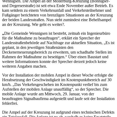
Wennigsen. Die Ampel an der Möllerburg-Kreuzung (Bönnigser-
und Degerserstraße) ist seit etwa Ende November außer Betrieb. Es
kam seitdem zu einem Verkehrsunfall und Verkehrsteilnehmer und
Fußgänger berichteten von brenzligen Situationen an der Kreuzung
der beiden Landesstraßen. Nun steht zumindest eine Behelfsampel
an der Kreuzung. Wie geht es weiter?.
„
Die Gemeinde Wennigsen ist bestrebt, zeitnah ein Ingenieurbüro
für die Maßnahme zu beauftragen“, erklärt ein Sprecher der
Landesstraßenbehörde auf Nachfrage zur aktuellen Situation, „Es ist
geplant, in den jeweiligen Straßenästen den
Deckenerneuerungsbereich zu erweitern, um schadhafte Stellen im
Rahmen der Maßnahme zu beseitigen.“ Über einen Baustart und
weitere Informationen konnte der Sprecher derzeit jedoch keine
weiteren Angaben machen.
Vor der Installation der mobilen Ampel in dieser Woche erfolgte die
Herabsetzung der Geschwindigkeit im Knotenpunktbereich auf 30
km/h. „Das Verkehrsgeschehen im Knotenpunkt verlief bis zum
Aufstellen der mobilen Anlage unauffällig“, so der Sprecher. Die
mobile Anlage wurde am Mittwoch, 29. Januar, von der
beauftragten Signalbaufirma aufgestellt und laufe seit der Installation
fehlerfrei.
Die Ampel auf der Kreuzung ist aufgrund eines technischen Defekts
ein Totalausfall. Die Anlage ist zu alt, weshalb es keine Ersatzteile