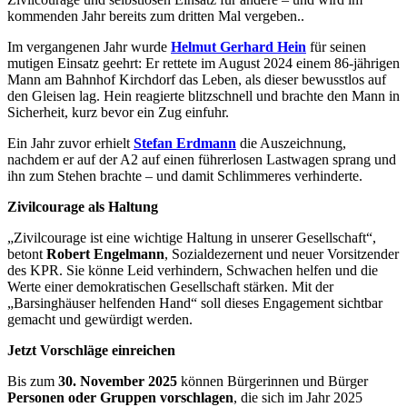
kommenden Jahr bereits zum dritten Mal vergeben..
Im vergangenen Jahr wurde
Helmut Gerhard Hein
für seinen
mutigen Einsatz geehrt: Er rettete im August 2024 einem 86-jährigen
Mann am Bahnhof Kirchdorf das Leben, als dieser bewusstlos auf
den Gleisen lag. Hein reagierte blitzschnell und brachte den Mann in
Sicherheit, kurz bevor ein Zug einfuhr.
Ein Jahr zuvor erhielt
Stefan Erdmann
die Auszeichnung,
nachdem er auf der A2 auf einen führerlosen Lastwagen sprang und
ihn zum Stehen brachte – und damit Schlimmeres verhinderte.
Zivilcourage als Haltung
„Zivilcourage ist eine wichtige Haltung in unserer Gesellschaft“,
betont
Robert Engelmann
, Sozialdezernent und neuer Vorsitzender
des KPR. Sie könne Leid verhindern, Schwachen helfen und die
Werte einer demokratischen Gesellschaft stärken. Mit der
„Barsinghäuser helfenden Hand“ soll dieses Engagement sichtbar
gemacht und gewürdigt werden.
Jetzt Vorschläge einreichen
Bis zum
30. November 2025
können Bürgerinnen und Bürger
Personen oder Gruppen vorschlagen
, die sich im Jahr 2025