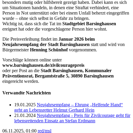
besonders mutig oder hilfsbereit gezeigt haben. Dabei kann es sich
um Situationen handeln, in denen eine Straftat verhindert, eine
Person in Not unterstützt oder bei einem Unfall beherzt eingegriffen
wurde – ohne sich selbst in Gefahr zu bringen.
Wichtig ist, dass sich die Tat im
Stadtgebiet Barsinghausen
ereignet hat oder die vorgeschlagene Person hier wohnt.
Die Preisverleihung findet im
Januar 2026 beim
Neujahrsempfang der Stadt Barsinghausen
statt und wird von
Bürgermeister
Henning Schünhof
vorgenommen.
Vorschläge können online unter
www.barsinghausen.de/zivilcouragepreis
oder per Post an die
Stadt Barsinghausen, Kommunaler
Präventionsrat, Bergamtstraße 5, 30890 Barsinghausen
eingereicht werden.
Verwandte Nachrichten
19.01.2025
Neujahrsempfang – Ehrung „Helfende Hand“
geht an Lebensretter Helmut Gerhard Hein
21.01.2024
Neujahrsempfang - Preis für Zivilcourage geht für
lebensrettenden Einsatz an Stefan Erdmann
06.11.2025, 01:00
red/msl