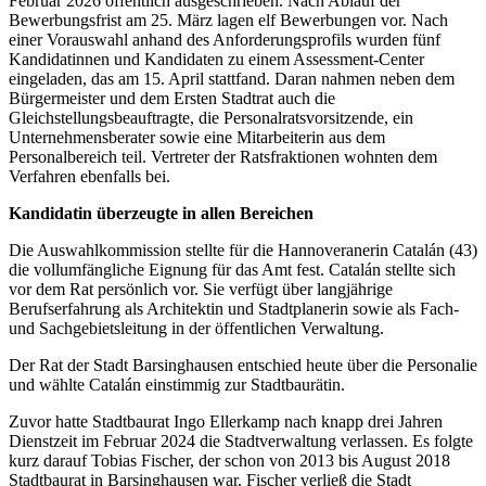
Februar 2026 öffentlich ausgeschrieben. Nach Ablauf der
Bewerbungsfrist am 25. März lagen elf Bewerbungen vor. Nach
einer Vorauswahl anhand des Anforderungsprofils wurden fünf
Kandidatinnen und Kandidaten zu einem Assessment-Center
eingeladen, das am 15. April stattfand. Daran nahmen neben dem
Bürgermeister und dem Ersten Stadtrat auch die
Gleichstellungsbeauftragte, die Personalratsvorsitzende, ein
Unternehmensberater sowie eine Mitarbeiterin aus dem
Personalbereich teil. Vertreter der Ratsfraktionen wohnten dem
Verfahren ebenfalls bei.
Kandidatin überzeugte in allen Bereichen
Die Auswahlkommission stellte für die Hannoveranerin Catalán (43)
die vollumfängliche Eignung für das Amt fest. Catalán stellte sich
vor dem Rat persönlich vor. Sie verfügt über langjährige
Berufserfahrung als Architektin und Stadtplanerin sowie als Fach-
und Sachgebietsleitung in der öffentlichen Verwaltung.
Der Rat der Stadt Barsinghausen entschied heute über die Personalie
und wählte Catalán einstimmig zur Stadtbaurätin.
Zuvor hatte Stadtbaurat Ingo Ellerkamp nach knapp drei Jahren
Dienstzeit im Februar 2024 die Stadtverwaltung verlassen. Es folgte
kurz darauf Tobias Fischer, der schon von 2013 bis August 2018
Stadtbaurat in Barsinghausen war. Fischer verließ die Stadt