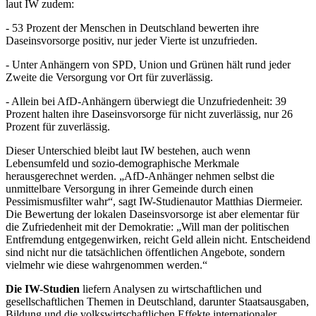
laut IW zudem:
- 53 Prozent der Menschen in Deutschland bewerten ihre
Daseinsvorsorge positiv, nur jeder Vierte ist unzufrieden.
- Unter Anhängern von SPD, Union und Grünen hält rund jeder
Zweite die Versorgung vor Ort für zuverlässig.
- Allein bei AfD-Anhängern überwiegt die Unzufriedenheit: 39
Prozent halten ihre Daseinsvorsorge für nicht zuverlässig, nur 26
Prozent für zuverlässig.
Dieser Unterschied bleibt laut IW bestehen, auch wenn
Lebensumfeld und sozio-demographische Merkmale
herausgerechnet werden. „AfD-Anhänger nehmen selbst die
unmittelbare Versorgung in ihrer Gemeinde durch einen
Pessimismusfilter wahr“, sagt IW-Studienautor Matthias Diermeier.
Die Bewertung der lokalen Daseinsvorsorge ist aber elementar für
die Zufriedenheit mit der Demokratie: „Will man der politischen
Entfremdung entgegenwirken, reicht Geld allein nicht. Entscheidend
sind nicht nur die tatsächlichen öffentlichen Angebote, sondern
vielmehr wie diese wahrgenommen werden.“
Die IW-Studien
liefern Analysen zu wirtschaftlichen und
gesellschaftlichen Themen in Deutschland, darunter Staatsausgaben,
Bildung und die volkswirtschaftlichen Effekte internationaler