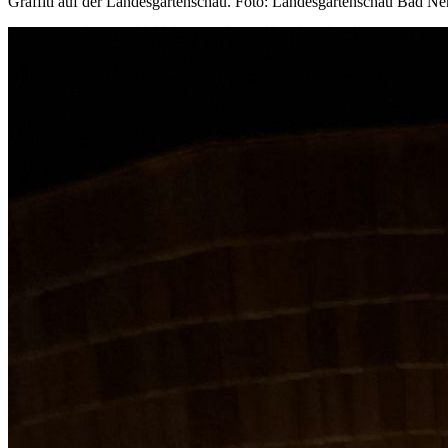
Graffiti auf der Landesgartenschau. Foto: Landesgartenschau Bad 