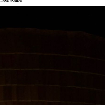
Nenndorf gGmbH