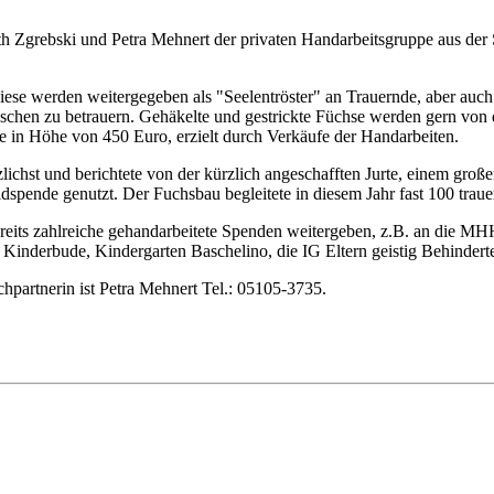
th Zgrebski und Petra Mehnert der privaten Handarbeitsgruppe aus de
diese werden weitergegeben als "Seelentröster" an Trauernde, aber au
Menschen zu betrauern. Gehäkelte und gestrickte Füchse werden gern 
e in Höhe von 450 Euro, erzielt durch Verkäufe der Handarbeiten.
lichst und berichtete von der kürzlich angeschafften Jurte, einem groß
eldspende genutzt. Der Fuchsbau begleitete in diesem Jahr fast 100 t
ereits zahlreiche gehandarbeitete Spenden weitergeben, z.B. an die M
 Kinderbude, Kindergarten Baschelino, die IG Eltern geistig Behindert
partnerin ist Petra Mehnert Tel.: 05105-3735.