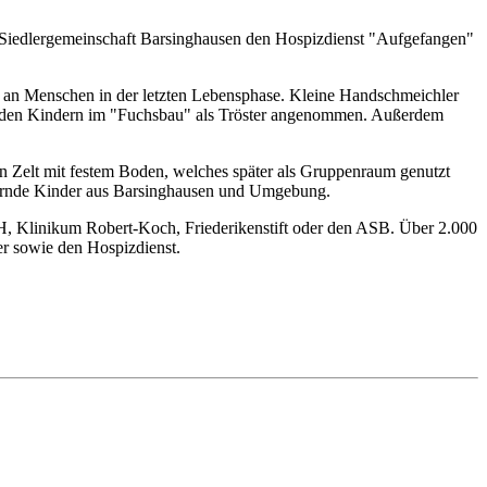
r Siedlergemeinschaft Barsinghausen den Hospizdienst "Aufgefangen"
ch an Menschen in der letzten Lebensphase. Kleine Handschmeichler
von den Kindern im "Fuchsbau" als Tröster angenommen. Außerdem
en Zelt mit festem Boden, welches später als Gruppenraum genutzt
rauernde Kinder aus Barsinghausen und Umgebung.
HH, Klinikum Robert-Koch, Friederikenstift oder den ASB. Über 2.000
er sowie den Hospizdienst.