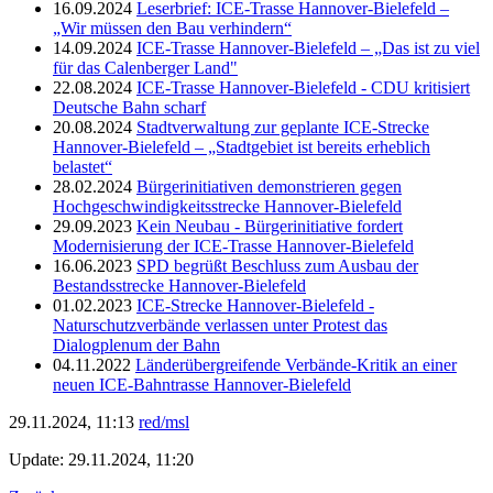
16.09.2024
Leserbrief: ICE-Trasse Hannover-Bielefeld –
„Wir müssen den Bau verhindern“
14.09.2024
ICE-Trasse Hannover-Bielefeld – „Das ist zu viel
für das Calenberger Land"
22.08.2024
ICE-Trasse Hannover-Bielefeld - CDU kritisiert
Deutsche Bahn scharf
20.08.2024
Stadtverwaltung zur geplante ICE-Strecke
Hannover-Bielefeld – „Stadtgebiet ist bereits erheblich
belastet“
28.02.2024
Bürgerinitiativen demonstrieren gegen
Hochgeschwindigkeitsstrecke Hannover-Bielefeld
29.09.2023
Kein Neubau - Bürgerinitiative fordert
Modernisierung der ICE-Trasse Hannover-Bielefeld
16.06.2023
SPD begrüßt Beschluss zum Ausbau der
Bestandsstrecke Hannover-Bielefeld
01.02.2023
ICE-Strecke Hannover-Bielefeld -
Naturschutzverbände verlassen unter Protest das
Dialogplenum der Bahn
04.11.2022
Länderübergreifende Verbände-Kritik an einer
neuen ICE-Bahntrasse Hannover-Bielefeld
29.11.2024, 11:13
red/msl
Update: 29.11.2024, 11:20