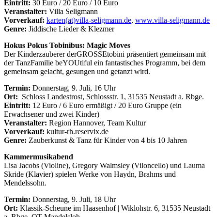
Eintritt:
30 Euro / 20 Euro / 10 Euro
Veranstalter:
Villa Seligmann
Vorverkauf:
karten(at)villa-seligmann.de
,
www.villa-seligmann.de
Genre:
Jiddische Lieder & Klezmer
Hokus Pokus Tobinibus: Magic Moves
Der Kinderzauberer derGROSSEtobini präsentiert gemeinsam mit
der TanzFamilie beYOUtiful ein fantastisches Programm, bei dem
gemeinsam gelacht, gesungen und getanzt wird.
Termin:
Donnerstag, 9. Juli, 16 Uhr
Ort:
Schloss Landestrost, Schlossstr. 1, 31535 Neustadt a. Rbge.
Eintritt:
12 Euro / 6 Euro ermäßigt / 20 Euro Gruppe (ein
Erwachsener und zwei Kinder)
Veranstalter:
Region Hannover, Team Kultur
Vorverkauf:
kultur-rh.reservix.de
Genre:
Zauberkunst & Tanz für Kinder von 4 bis 10 Jahren
Kammermusikabend
Lisa Jacobs (Violine), Gregory Walmsley (Viloncello) und Lauma
Skride (Klavier) spielen Werke von Haydn, Brahms und
Mendelssohn.
Termin:
Donnerstag, 9. Juli, 18 Uhr
Ort:
Klassik-Scheune im Haasenhof | Wiklohstr. 6, 31535 Neustadt
a. Rbge. OT Mandelsloh