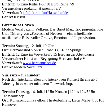
Eintritt:
45 Euro Reihe 1-6 / 38 Euro Reihe 7-9
Veranstalter:
prokultur Haasenhof e.V.
Vorverkauf:
info(at)prokulturHaasenhof.de
Genre:
Klassik
Foretaste of Heaven
Modern Vocal Jazz in Völksen: Das Birgit Marx Trio präsentiert die
Uraufführung von „Foretaste of Heaven“ – eine mitreißende
musikalische Reise voller Groove, Emotion und Improvisation.
Termin:
Sonntag, 12. Juli, 19 Uhr
Ort:
Hermannshof Völksen, Röse 33, 31832 Springe
Eintritt:
12 Euro im Vorverkauf / 15 Euro an der Abendkasse
Veranstalter:
Kunst und Begegnung Hermannshof e.V
Vorverkauf:
www.hermannshof.de
Genre:
Modern Vocal Jazz
Yüz Yüze – für Kinder!
Nach dem interkulturellen und interaktiven Konzert für alle ab 5
Jahren geht es weiter mit einem Tanzworkshop.
Termin:
Dienstag, 14. Juli, 11 Uhr Konzert | 12 bis 12.45 Uhr
Tanzworkshop
Ort:
Kulturzentrum Pavillon, Theaterbühne 1, Lister Meile 4, 30161
Hannover