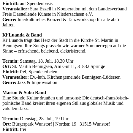
Eintritt:
auf Spendenbasis
Veranstalter:
Sara Ezzell in Kooperation mit dem Landesverband
Freie Darstellende Künste in Niedersachsen e.V.
Genre:
Interkulturelles Konzert & Tanzworkshop für alle ab 5
Jahren
Ki‘Luanda & Band
Ki’Luanda trägt das Herz der Stadt in die Kirche St. Martin in
Bennigsen. Ihre Songs prasseln wie warmer Sommerregen auf die
Sinne – erfrischend, belebend, elektrisierend.
Termin:
Samstag, 18. Juli, 18.30 Uhr
Ort:
St. Martin Bennigsen, Am Gut 11, 31832 Springe
Eintritt:
frei, Spende erbeten
Veranstalter:
Ev.-luth. Kirchengemeinde Bennigsen-Lüdersen
Genre:
Jazz & Improvisation
Marion & Sobo Band
Eine Stunde Kultur draußen und umsonst: Die deutsch-französisch-
polnische Band kreiert ihren eigenen Stil aus globaler Musik und
vokalem Jazz.
Termin:
Dienstag, 28. Juli, 19 Uhr
Ort:
Bürgerpark Wunstorf | Nordstr. 19 | 31515 Wunstorf
Eintritt:
frei