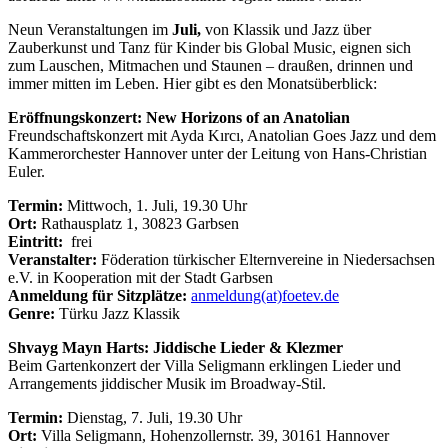
Neun Veranstaltungen im
Juli,
von Klassik und Jazz über
Zauberkunst und Tanz für Kinder bis Global Music, eignen sich
zum Lauschen, Mitmachen und Staunen – draußen, drinnen und
immer mitten im Leben. Hier gibt es den Monatsüberblick:
Eröffnungskonzert: New Horizons of an Anatolian
Freundschaftskonzert mit Ayda Kırcı, Anatolian Goes Jazz und dem
Kammerorchester Hannover unter der Leitung von Hans-Christian
Euler.
Termin:
Mittwoch, 1. Juli, 19.30 Uhr
Ort:
Rathausplatz 1, 30823 Garbsen
Eintritt:
frei
Veranstalter:
Föderation türkischer Elternvereine in Niedersachsen
e.V. in Kooperation mit der Stadt Garbsen
Anmeldung für Sitzplätze:
anmeldung(at)foetev.de
Genre:
Türku Jazz Klassik
Shvayg Mayn Harts: Jiddische Lieder & Klezmer
Beim Gartenkonzert der Villa Seligmann erklingen Lieder und
Arrangements jiddischer Musik im Broadway-Stil.
Termin:
Dienstag, 7. Juli, 19.30 Uhr
Ort:
Villa Seligmann, Hohenzollernstr. 39, 30161 Hannover