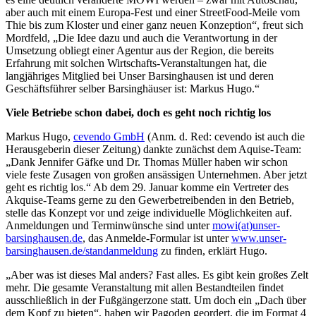
aber auch mit einem Europa-Fest und einer StreetFood-Meile vom
Thie bis zum Kloster und einer ganz neuen Konzeption“, freut sich
Mordfeld, „Die Idee dazu und auch die Verantwortung in der
Umsetzung obliegt einer Agentur aus der Region, die bereits
Erfahrung mit solchen Wirtschafts-Veranstaltungen hat, die
langjähriges Mitglied bei Unser Barsinghausen ist und deren
Geschäftsführer selber Barsinghäuser ist: Markus Hugo.“
Viele Betriebe schon dabei, doch es geht noch richtig los
Markus Hugo,
cevendo GmbH
(Anm. d. Red: cevendo ist auch die
Herausgeberin dieser Zeitung) dankte zunächst dem Aquise-Team:
„Dank Jennifer Gäfke und Dr. Thomas Müller haben wir schon
viele feste Zusagen von großen ansässigen Unternehmen. Aber jetzt
geht es richtig los.“ Ab dem 29. Januar komme ein Vertreter des
Akquise-Teams gerne zu den Gewerbetreibenden in den Betrieb,
stelle das Konzept vor und zeige individuelle Möglichkeiten auf.
Anmeldungen und Terminwünsche sind unter
mowi(at)unser-
barsinghausen.de
, das Anmelde-Formular ist unter
www.unser-
barsinghausen.de/standanmeldung
zu finden, erklärt Hugo.
„Aber was ist dieses Mal anders? Fast alles. Es gibt kein großes Zelt
mehr. Die gesamte Veranstaltung mit allen Bestandteilen findet
ausschließlich in der Fußgängerzone statt. Um doch ein „Dach über
dem Kopf zu bieten“, haben wir Pagoden geordert, die im Format 4