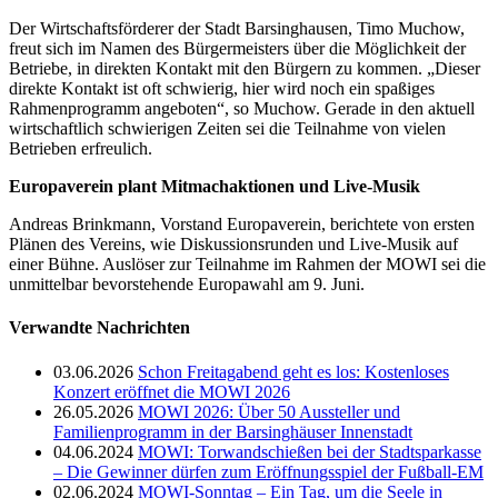
Der Wirtschaftsförderer der Stadt Barsinghausen, Timo Muchow,
freut sich im Namen des Bürgermeisters über die Möglichkeit der
Betriebe, in direkten Kontakt mit den Bürgern zu kommen. „Dieser
direkte Kontakt ist oft schwierig, hier wird noch ein spaßiges
Rahmenprogramm angeboten“, so Muchow. Gerade in den aktuell
wirtschaftlich schwierigen Zeiten sei die Teilnahme von vielen
Betrieben erfreulich.
Europaverein plant Mitmachaktionen und Live-Musik
Andreas Brinkmann, Vorstand Europaverein, berichtete von ersten
Plänen des Vereins, wie Diskussionsrunden und Live-Musik auf
einer Bühne. Auslöser zur Teilnahme im Rahmen der MOWI sei die
unmittelbar bevorstehende Europawahl am 9. Juni.
Verwandte Nachrichten
03.06.2026
Schon Freitagabend geht es los: Kostenloses
Konzert eröffnet die MOWI 2026
26.05.2026
MOWI 2026: Über 50 Aussteller und
Familienprogramm in der Barsinghäuser Innenstadt
04.06.2024
MOWI: Torwandschießen bei der Stadtsparkasse
– Die Gewinner dürfen zum Eröffnungsspiel der Fußball-EM
02.06.2024
MOWI-Sonntag – Ein Tag, um die Seele in