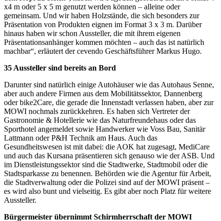
x4 m oder 5 x 5 m genutzt werden können – alleine oder
gemeinsam. Und wir haben Holzstände, die sich besonders zur
Präsentation von Produkten eignen im Format 3 x 3 m. Darüber
hinaus haben wir schon Aussteller, die mit ihrem eigenen
Präsentationsanhänger kommen möchten – auch das ist natürlich
machbar“, erläutert der cevendo Geschäftsführer Markus Hugo.
35 Aussteller sind bereits an Bord
Darunter sind natürlich einige Autohäuser wie das Autohaus Senne,
aber auch andere Firmen aus dem Mobilitätssektor, Dannenberg
oder bike2Care, die gerade die Innenstadt verlassen haben, aber zur
MOWI nochmals zurückkehren. Es haben sich Vertreter der
Gastronomie & Hotellerie wie das Naturfreundehaus oder das
Sporthotel angemeldet sowie Handwerker wie Voss Bau, Sanitär
Lattmann oder P&H Technik am Haus. Auch das
Gesundheitswesen ist mit dabei: die AOK hat zugesagt, MediCare
und auch das Kursana präsentieren sich genauso wie der ASB. Und
im Dienstleistungssektor sind die Stadtwerke, Stadtmobil oder die
Stadtsparkasse zu benennen. Behörden wie die Agentur für Arbeit,
die Stadtverwaltung oder die Polizei sind auf der MOWI präsent –
es wird also bunt und vielseitig. Es gibt aber noch Platz für weitere
Aussteller.
Bürgermeister übernimmt Schirmherrschaft der MOWI