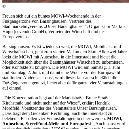
©
Freuen sich auf ein buntes MOWI-Wochenende in der
Fußgängerzone von Barsinghausen: Vertreter des
Stadtmarketingvereins „Unser Barsinghausen“, Organisator Markus
Hugo (cevendo GmbH), Vertreter der Wirtschaft und des
Europavereins.
Barsinghausen. Es ist wieder so weit, die MOWI, Mobilitäts- und
Wirtschaftsschau, geht zum vierten Mal an den Start. Alle zwei Jahre
lockt die MOWI mit Autoschau in die Innenstadt und bietet die
Möglichkeit sich über die Barsinghäuser Wirtschaft zu informieren,
oder Kontakte zu knüpfen. Die MOWI wird am Samstag, 1. Juni
und Sonntag, 2. Juni, und damit eine Woche vor der Europawahl
stattfinden. Anders als sonst, wird dieses Jahr ausschließlich die
Fußgängerzone genutzt, bietet aber dafür ganze vier Veranstaltungen
auf einmal..
„Die Konzentration liegt auf der Marktstraße, Breite Straße,
Kirchstraße und nicht mehr auf der Wiese“, erklärt Hendrik
Mordfeld, Vorsitzender des Veranstalters Unser Barsinghausen,
„Das trägt dem Gedanken Rechnung, auch die Innenstadt zu
beleben.“ Es sollen vier Veranstaltungen in einer werden:
MOWI,
Autoschau, StreetFood-Meile und Europafest
. „Auch sonst wird
es eine deutlich veränderte MOWI werden – zwar mit Autoschau,