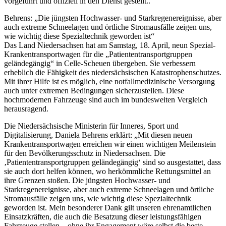
vorgeführt und offiziell in den Dienst gestellt..
Behrens: „Die jüngsten Hochwasser- und Starkregenereignisse, aber
auch extreme Schneelagen und örtliche Stromausfälle zeigen uns,
wie wichtig diese Spezialtechnik geworden ist“
Das Land Niedersachsen hat am Samstag, 18. April, neun Spezial-
Krankentransportwagen für die „Patiententransportgruppen
geländegängig“ in Celle-Scheuen übergeben. Sie verbessern
erheblich die Fähigkeit des niedersächsischen Katastrophenschutzes.
Mit ihrer Hilfe ist es möglich, eine notfallmedizinische Versorgung
auch unter extremen Bedingungen sicherzustellen. Diese
hochmodernen Fahrzeuge sind auch im bundesweiten Vergleich
herausragend.
Die Niedersächsische Ministerin für Inneres, Sport und
Digitalisierung, Daniela Behrens erklärt: „Mit diesen neuen
Krankentransportwagen erreichen wir einen wichtigen Meilenstein
für den Bevölkerungsschutz in Niedersachsen. Die
‚Patiententransportgruppen geländegängig‘ sind so ausgestattet, dass
sie auch dort helfen können, wo herkömmliche Rettungsmittel an
ihre Grenzen stoßen. Die jüngsten Hochwasser- und
Starkregenereignisse, aber auch extreme Schneelagen und örtliche
Stromausfälle zeigen uns, wie wichtig diese Spezialtechnik
geworden ist. Mein besonderer Dank gilt unseren ehrenamtlichen
Einsatzkräften, die auch die Besatzung dieser leistungsfähigen
Fahrzeuge stellen – ohne ihr Engagement wäre selbst die beste