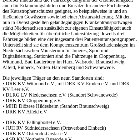
auch für Erkundungsfahrten und Einsätze für andere Fachdienste
des Katastrophenschutzes geeignet, so beispielsweise in und an
fließenden Gewässern sowie bei einer Absturzsicherung. Mit den
nun in Dienst gestellten geländegängigen Krankentransportwagen
stärkt Niedersachsen zusätzlich zur eigenen Einsatzfähigkeit auch
die Möglichkeiten für überörtliche Unterstützung. Jeweils drei
Fahrzeuge bilden eine der insgesamt drei Patiententransportgruppen.
Unterstellt sind sie dem Kompetenzzentrum Großschadenslagen im
Niedersächsischen Ministerium für Inneres, Sport und
Digitalisierung. Stationiert sind die Fahrzeuge in Cloppenburg,
Wittmund, Bad Lauterberg im Harz, Walsrode, Braunschweig,
Alfeld, Einbeck, Nörten-Hardenberg und Schwanewede.
Die jeweiligen Träger an den neun Standorten sind:
• DRK KV Wittmund e.V., mit DRK KV Emden e.V. und DRK
KV Leer e.V.
• DLRG LV Niedersachsen e.V. (Standort Schwanewede)
• DRK KV Cloppenburg e.V.
• MHD Diözese Hildesheim (Standort Braunschweig)
• DRK KV Alfeld e.V
• DRK KV Fallingbostel e.V.
• JUH RV Südniedersachsen (Ortsverband Einbeck)
• DRK KV Osterode-Goslar e.V.
• ASB KV Northeim-Osterode e.V.