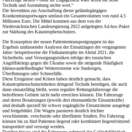
Technik und Ausstattung nichts wert.“
Die Investition zur Anschaffung dieser geländegängigen
Krankentransportwagen umfasst ein Gesamtvolumen von rund 4,5
Millionen Euro. Die Mittel kommen aus dem von der
Niedersächsischen Landesregierung 2022 aufgelegten Ad-hoc-Paket
zur Stärkung des Katastrophenschutzes.
Die Konzeption der neuen Patiententransportgruppen ist das
Ergebnis umfassender Analysen der Einsatzlagen der vergangenen
Jahre: beispielsweise die Flutkatastrophe im Ahrtal 2021, die
Sicherheits- und Versorgungsrisiken infolge des russischen
Angriffskriegs gegen die Ukraine sowie die steigende Häufigkeit
klimawandelbedingter Wetterextreme wie Starkregen,
Überflutungen oder Schneefälle.
Diese Ereignisse und Krisen haben deutlich gemacht, dass
Katastrophenschutzeinheiten dringend Technik benötigen, die auch
dann einsatzfähig bleibt, wenn reguläre Rettungsfahrzeuge die
betroffenen Gebiete nicht mehr erreichen können. Die Fahrzeuge
und deren Besatzungen (jeweils drei ehrenamtliche Einsatzkräfte)
sind deshalb speziell für schwer zugängliche Einsatzräume ausgelegt
und fortgebildet. Die Wagen passieren deutlich leichter
verschlammte, verschneite oder überflutete Straßen. Pro Fahrzeug
können bis zu fünf Patienten liegend oder kombiniert liegend/sitzend
transportiert und versorgt werden.
Darüber hinaus sind die Fahrzeuge aufgrund der Geländefähigkeit