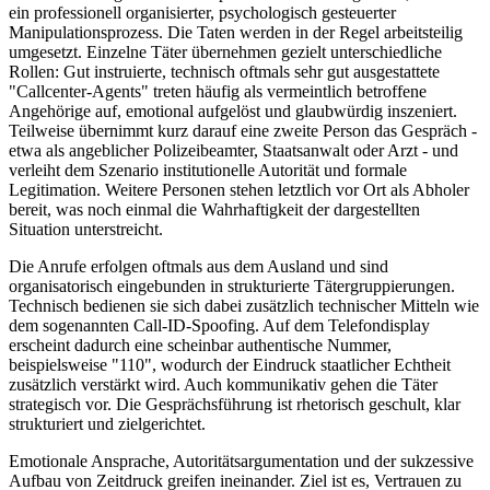
ein professionell organisierter, psychologisch gesteuerter
Manipulationsprozess. Die Taten werden in der Regel arbeitsteilig
umgesetzt. Einzelne Täter übernehmen gezielt unterschiedliche
Rollen: Gut instruierte, technisch oftmals sehr gut ausgestattete
"Callcenter-Agents" treten häufig als vermeintlich betroffene
Angehörige auf, emotional aufgelöst und glaubwürdig inszeniert.
Teilweise übernimmt kurz darauf eine zweite Person das Gespräch -
etwa als angeblicher Polizeibeamter, Staatsanwalt oder Arzt - und
verleiht dem Szenario institutionelle Autorität und formale
Legitimation. Weitere Personen stehen letztlich vor Ort als Abholer
bereit, was noch einmal die Wahrhaftigkeit der dargestellten
Situation unterstreicht.
Die Anrufe erfolgen oftmals aus dem Ausland und sind
organisatorisch eingebunden in strukturierte Tätergruppierungen.
Technisch bedienen sie sich dabei zusätzlich technischer Mitteln wie
dem sogenannten Call-ID-Spoofing. Auf dem Telefondisplay
erscheint dadurch eine scheinbar authentische Nummer,
beispielsweise "110", wodurch der Eindruck staatlicher Echtheit
zusätzlich verstärkt wird. Auch kommunikativ gehen die Täter
strategisch vor. Die Gesprächsführung ist rhetorisch geschult, klar
strukturiert und zielgerichtet.
Emotionale Ansprache, Autoritätsargumentation und der sukzessive
Aufbau von Zeitdruck greifen ineinander. Ziel ist es, Vertrauen zu