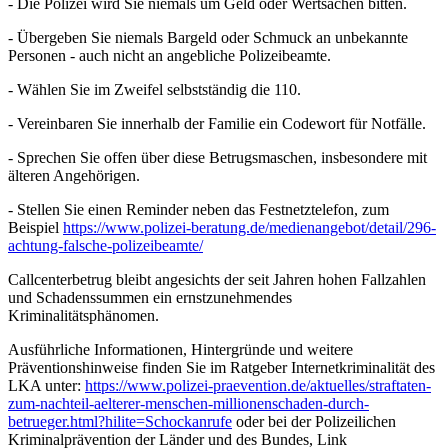
- Die Polizei wird Sie niemals um Geld oder Wertsachen bitten.
- Übergeben Sie niemals Bargeld oder Schmuck an unbekannte
Personen - auch nicht an angebliche Polizeibeamte.
- Wählen Sie im Zweifel selbstständig die 110.
- Vereinbaren Sie innerhalb der Familie ein Codewort für Notfälle.
- Sprechen Sie offen über diese Betrugsmaschen, insbesondere mit
älteren Angehörigen.
- Stellen Sie einen Reminder neben das Festnetztelefon, zum
Beispiel
https://www.polizei-beratung.de/medienangebot/detail/296-
achtung-falsche-polizeibeamte/
Callcenterbetrug bleibt angesichts der seit Jahren hohen Fallzahlen
und Schadenssummen ein ernstzunehmendes
Kriminalitätsphänomen.
Ausführliche Informationen, Hintergründe und weitere
Präventionshinweise finden Sie im Ratgeber Internetkriminalität des
LKA unter:
https://www.polizei-praevention.de/aktuelles/straftaten-
zum-nachteil-aelterer-menschen-millionenschaden-durch-
betrueger.html?hilite=Schockanrufe
oder bei der Polizeilichen
Kriminalprävention der Länder und des Bundes, Link