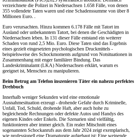
verzeichnete die Polizei in Niedersachsen 1.658 Fälle, von denen
355 vollendete Taten waren und eine Schadenssumme von über 8
Millionen Euro. .
Euro verursachten. Hinzu kommen 6.178 Fälle mit Tatort im
Ausland oder unbekanntem Tatort, bei denen die Geschädigten in
Niedersachsen leben. In 131 dieser Fälle entstand ein weiterer
Schaden von rund 2,5 Mio. Euro. Diese Taten sind das Ergebnis
eines gezielt eingesetzten psychologischen Druckmittels -
beispielsweise des Schockmoments aufgrund von Notsituationen in
Zusammenhang mit enger familiärer Bindung. Das
Landeskriminalamt (LKA) Niedersachsen erklärt, warum es
geeignet ist, Menschen zu manipulieren.
Beim Betrug am Telefon inszenieren Täter ein nahezu perfektes
Drehbuch
Innerhalb weniger Sekunden wird eine emotionale
Ausnahmesituation erzeugt - drohende Gefahr durch Kriminelle,
Unfall, Tod, Schuld, drohende Haft, aber auch hohe zu
begleichende Rechnungen oder defekte Autos und Handys des
eigenen Kindes oder Enkels. Die Szenarien sind vielfältig,
funktionieren aber immer gleich. Ein realer Mitschnitt eines
sogenannten Schockanrufs aus dem Jahr 2024 zeigt exemplarisch,
wie professionell eine Dramaturgie aufgebaut ist: Eine weinende