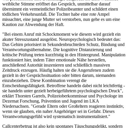
weibliche Stimme eröffnet das Gespräch, unmittelbar darauf
übernimmt ein vermeintlicher Polizeibeamter und schildert einen
tödlichen Verkehrsunfall. Die Tochter habe eine rote Ampel
missachtet, eine junge Mutter sei verstorben, nun gehe es um eine
Kaution zur Abwendung der Haft.
"Bei einem Anruf mit Schockmoment wie diesem wird gezielt ein
akuter Stresszustand ausgelöst. Neuropsychologisch bedeutet das:
Das Gehirn priorisiert in Sekundenbruchteilen Schutz, Bindung und
Verantwortungsübernahme. Die kognitive Distanzierung und
kritische Prüfung treten kurzfristig in den Hintergrund. Manipulation
funktioniert hier, indem Täter emotionale Nähe herstellen,
anschließend Autorität inszenieren und schließlich massiven
Zeitdruck erzeugen. Häufig halten sie die Angerufenen zudem
gezielt in der Gesprächssituation oder bitten darum, niemanden
einzubeziehen. Diese Kombination verengt die
Entscheidungsfähigkeit. Betroffene handeln dabei nicht leichtfertig -
sie handeln unter gezielt herbeigeführtem psychologischen Druck",
erklärt Thorsten Garrels, Polizeioberkommissar und Psychologe im
Dezernat Forschung, Prävention und Jugend im LKA
Niedersachsen. "Gerade Eltern oder Großeltern reagieren instinktiv,
wenn sie glauben, ein naher Angehöriger sei in Gefahr. Dieses
Verantwortungsgefühl wird systematisch instrumentalisiert."
Callcenterbetrug ist also kein spontanes Täuschungsdelikt, sondern