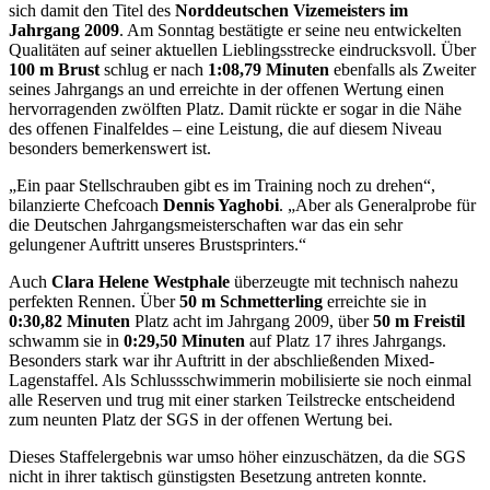
sich damit den Titel des
Norddeutschen Vizemeisters im
Jahrgang 2009
. Am Sonntag bestätigte er seine neu entwickelten
Qualitäten auf seiner aktuellen Lieblingsstrecke eindrucksvoll. Über
100 m Brust
schlug er nach
1:08,79 Minuten
ebenfalls als Zweiter
seines Jahrgangs an und erreichte in der offenen Wertung einen
hervorragenden zwölften Platz. Damit rückte er sogar in die Nähe
des offenen Finalfeldes – eine Leistung, die auf diesem Niveau
besonders bemerkenswert ist.
„Ein paar Stellschrauben gibt es im Training noch zu drehen“,
bilanzierte Chefcoach
Dennis Yaghobi
. „Aber als Generalprobe für
die Deutschen Jahrgangsmeisterschaften war das ein sehr
gelungener Auftritt unseres Brustsprinters.“
Auch
Clara Helene Westphale
überzeugte mit technisch nahezu
perfekten Rennen. Über
50 m Schmetterling
erreichte sie in
0:30,82 Minuten
Platz acht im Jahrgang 2009, über
50 m Freistil
schwamm sie in
0:29,50 Minuten
auf Platz 17 ihres Jahrgangs.
Besonders stark war ihr Auftritt in der abschließenden Mixed-
Lagenstaffel. Als Schlussschwimmerin mobilisierte sie noch einmal
alle Reserven und trug mit einer starken Teilstrecke entscheidend
zum neunten Platz der SGS in der offenen Wertung bei.
Dieses Staffelergebnis war umso höher einzuschätzen, da die SGS
nicht in ihrer taktisch günstigsten Besetzung antreten konnte.