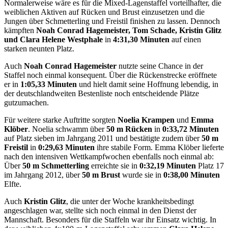
Normalerweise wäre es für die Mixed-Lagenstaffel vorteilhafter, die
weiblichen Aktiven auf Rücken und Brust einzusetzen und die
Jungen über Schmetterling und Freistil finishen zu lassen. Dennoch
kämpften
Noah Conrad Hagemeister, Tom Schade, Kristin Glitz
und Clara Helene Westphale
in
4:31,30 Minuten
auf einen
starken neunten Platz.
Auch
Noah Conrad Hagemeister
nutzte seine Chance in der
Staffel noch einmal konsequent. Über die Rückenstrecke eröffnete
er in
1:05,33 Minuten
und hielt damit seine Hoffnung lebendig, in
der deutschlandweiten Bestenliste noch entscheidende Plätze
gutzumachen.
Für weitere starke Auftritte sorgten
Noelia Krampen
und
Emma
Klöber
. Noelia schwamm über
50 m Rücken
in
0:33,72 Minuten
auf Platz sieben im Jahrgang 2011 und bestätigte zudem über
50 m
Freistil
in
0:29,63 Minuten
ihre stabile Form. Emma Klöber lieferte
nach den intensiven Wettkampfwochen ebenfalls noch einmal ab:
Über
50 m Schmetterling
erreichte sie in
0:32,19 Minuten
Platz 17
im Jahrgang 2012, über
50 m Brust
wurde sie in
0:38,00 Minuten
Elfte.
Auch
Kristin Glitz
, die unter der Woche krankheitsbedingt
angeschlagen war, stellte sich noch einmal in den Dienst der
Mannschaft. Besonders für die Staffeln war ihr Einsatz wichtig. In