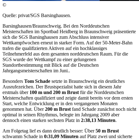
©
Quelle: privat/SGS Barsinghausen.
Barsinghausen/Braunschweig. Bei den Norddeutschen
Meisterschaften im Sportbad Heidberg in Braunschweig präsentierte
sich die SGS Barsinghausen zum Abschluss intensiver
Wettkampfwochen erneut in starker Form. Auf der 50-Meter-Bahn
trafen die qualifizierten Aktiven auf ein hochklassiges
Teilnehmerfeld aus dem gesamten norddeutschen Raum. Für die
SGS wurde der Wettkampf zu einer gelungenen
Standortbestimmung mit Blick auf die Deutschen
Jahrgangsmeisterschaften im Juni..
Besonders
Tom Schade
setzte in Braunschweig ein deutliches
Ausrufezeichen. Der Brustspezialist hatte sich in diesem Jahr
erstmals über
100 m und 200 m Brust
für die Norddeutschen
Meisterschaften qualifiziert und zeigte damit bereits vor dem ersten
Start, welche Entwicklung er in den vergangenen Monaten
genommen hat. Über
200 m Brust
fand Schade zunächst noch nicht
optimal in seinen Rhythmus, belegte im Jahrgang 2009 aber
dennoch einen starken sechsten Platz in
2:38,13 Minuten
.
Am Folgetag lief es dann deutlich besser: Über
50 m Brust
schwamm Schade in
0:31,09 Minuten
auf Platz zwei und sicherte