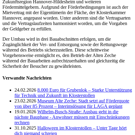
Zukunftsregion Hannover-Hildesheim und weiteren
Fördermittelgebern. Aufgrund der Förderbedingungen ist auch der
Mietvertrag mit der Eigentümerin der Fläche, der Klosterkammer
Hannover, angepasst worden. Unter anderem sind die Vertragsarten
und die Vertragslaufzeiten harmonisiert worden, um die Vorgaben
der Geldgeber zu erfüllen.
Der Umbau wird in drei Bauabschnitten erfolgen, um die
Zugänglichkeit der Ver- und Entsorgung sowie der Rettungswege
während des Betriebs sicherzustellen. Diese schrittweise
Vorgehensweise ermöglicht es, den Betrieb der Alten Zeche
während der Bauarbeiten aufrechtzuerhalten und gleichzeitig die
Sicherheit der Besucher zu gewährleisten.
Verwandte Nachrichten
24.02.2026
8.000 Euro für Grubenlok – Starke Unterstützung
für Technik und Zukunft im Klosterstollen
23.02.2026
Museum Alte Zeche: Stadt setzt auf Förderquote
von über 85 Prozent – Interimslösung für LAGA geplant
19.01.2026
Wilhelm-Busch-Straße: Ausbau geht in die
nächste Bauphase - Anwohner müssen mit Einschränkungen
rechnen
31.10.2025
Halloween im Klosterstollen – Unter Tage hört
dich niemand schreien