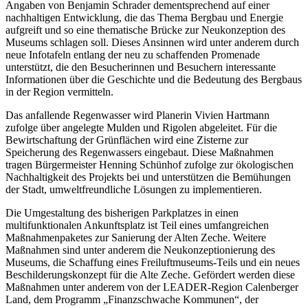
Angaben von Benjamin Schrader dementsprechend auf einer
nachhaltigen Entwicklung, die das Thema Bergbau und Energie
aufgreift und so eine thematische Brücke zur Neukonzeption des
Museums schlagen soll. Dieses Ansinnen wird unter anderem durch
neue Infotafeln entlang der neu zu schaffenden Promenade
unterstützt, die den Besucherinnen und Besuchern interessante
Informationen über die Geschichte und die Bedeutung des Bergbaus
in der Region vermitteln.
Das anfallende Regenwasser wird Planerin Vivien Hartmann
zufolge über angelegte Mulden und Rigolen abgeleitet. Für die
Bewirtschaftung der Grünflächen wird eine Zisterne zur
Speicherung des Regenwassers eingebaut. Diese Maßnahmen
tragen Bürgermeister Henning Schünhof zufolge zur ökologischen
Nachhaltigkeit des Projekts bei und unterstützen die Bemühungen
der Stadt, umweltfreundliche Lösungen zu implementieren.
Die Umgestaltung des bisherigen Parkplatzes in einen
multifunktionalen Ankunftsplatz ist Teil eines umfangreichen
Maßnahmenpaketes zur Sanierung der Alten Zeche. Weitere
Maßnahmen sind unter anderem die Neukonzeptionierung des
Museums, die Schaffung eines Freiluftmuseums-Teils und ein neues
Beschilderungskonzept für die Alte Zeche. Gefördert werden diese
Maßnahmen unter anderem von der LEADER-Region Calenberger
Land, dem Programm „Finanzschwache Kommunen“, der