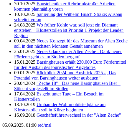
30.10.2025
Baustellenticker Rehrbrinkstraße: Arbeiten
kommen planmäßig voran
10.10.2025
Sanierung der Wilhelm-Busch-Straße: Ausbau
schreitet voran
24.08.2025
Wo früher Kohle war, soll jetzt ein Diamant
entstehen – Klosterstollen ist Priorität-1-Projekt der Leader-
Region
09.04.2025
Neues Konzept für das Museum der Alten Zeche
soll in den nächsten Monaten Gestalt annehmen
25.01.2025
Neuer Glanz in der Alten Zeche - Dank neuer
Förderer geht es im Stollen bergauf
15.01.2025
Barsinghausen erhält 230.000 Euro Fördermittel
für den Ausbau des touristischen Angebotes
09.01.2025
Rückblick 2024 und Ausblick 2025 - „Das
Potential von Barsinghausen weiter ausbauen“
20.04.2024
"Zeche 18" - Das neue Barsinghausen Bier –
Stilecht vorgestellt im Stollen
17.04.2024
Es geht unter Tage – Ein Besuch im
Klosterstollen
18.10.2019
Umbau der Wohnmobilstellplätze am
Klosterstollen soll in Kürze beginnen
16.09.2018
Geschäftsführerwechsel in der "Alten Zeche"
05.09.2025, 01:00
red/msl