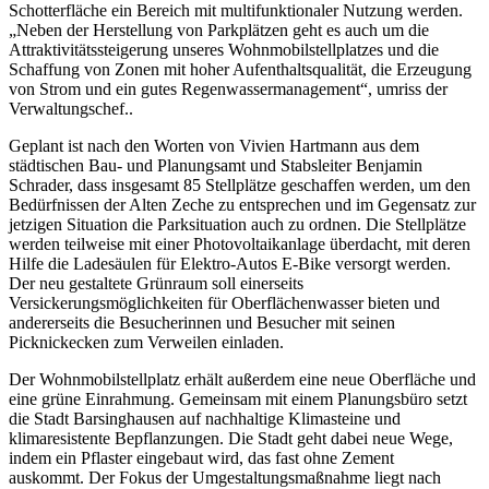
Schotterfläche ein Bereich mit multifunktionaler Nutzung werden.
„Neben der Herstellung von Parkplätzen geht es auch um die
Attraktivitätssteigerung unseres Wohnmobilstellplatzes und die
Schaffung von Zonen mit hoher Aufenthaltsqualität, die Erzeugung
von Strom und ein gutes Regenwassermanagement“, umriss der
Verwaltungschef..
Geplant ist nach den Worten von Vivien Hartmann aus dem
städtischen Bau- und Planungsamt und Stabsleiter Benjamin
Schrader, dass insgesamt 85 Stellplätze geschaffen werden, um den
Bedürfnissen der Alten Zeche zu entsprechen und im Gegensatz zur
jetzigen Situation die Parksituation auch zu ordnen. Die Stellplätze
werden teilweise mit einer Photovoltaikanlage überdacht, mit deren
Hilfe die Ladesäulen für Elektro-Autos E-Bike versorgt werden.
Der neu gestaltete Grünraum soll einerseits
Versickerungsmöglichkeiten für Oberflächenwasser bieten und
andererseits die Besucherinnen und Besucher mit seinen
Picknickecken zum Verweilen einladen.
Der Wohnmobilstellplatz erhält außerdem eine neue Oberfläche und
eine grüne Einrahmung. Gemeinsam mit einem Planungsbüro setzt
die Stadt Barsinghausen auf nachhaltige Klimasteine und
klimaresistente Bepflanzungen. Die Stadt geht dabei neue Wege,
indem ein Pflaster eingebaut wird, das fast ohne Zement
auskommt. Der Fokus der Umgestaltungsmaßnahme liegt nach