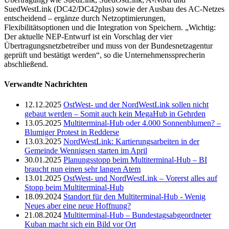
SuedWestLink (DC42/DC42plus) sowie der Ausbau des AC-Netzes
entscheidend – ergänze durch Netzoptimierungen,
Flexibilitätsoptionen und die Integration von Speichern. „Wichtig:
Der aktuelle NEP-Entwurf ist ein Vorschlag der vier
Übertragungsnetzbetreiber und muss von der Bundesnetzagentur
geprüft und bestätigt werden“, so die Unternehmenssprecherin
abschließend.
Verwandte Nachrichten
12.12.2025
OstWest- und der NordWestLink sollen nicht
gebaut werden – Somit auch kein MegaHub in Gehrden
13.05.2025
Multiterminal-Hub oder 4.000 Sonnenblumen? –
Blumiger Protest in Redderse
13.03.2025
NordWestLink: Kartierungsarbeiten in der
Gemeinde Wennigsen starten im April
30.01.2025
Planungsstopp beim Multiterminal-Hub – BI
braucht nun einen sehr langen Atem
13.01.2025
OstWest- und NordWestLink – Vorerst alles auf
Stopp beim Multiterminal-Hub
18.09.2024
Standort für den Multiterminal-Hub - Wenig
Neues aber eine neue Hoffnung?
21.08.2024
Multiterminal-Hub – Bundestagsabgeordneter
Kuban macht sich ein Bild vor Ort