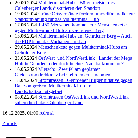
20.06.2024
Multiterminal-Hub – Bürgermeister des
Calenberger Lands diskutieren den Standort
19.06.2024
Grüne Ortsverbände fordern umweltfreundlichere
Standortplanung für das Multiterminal-Hub
17.06.2024
1.450 Menschen kommen zur Menschenkette
gegen Multiterminal-Hub am Gehrdener Berg
13.06.2024
Multiterminal-Hubs am Gehrdener Berg – Auch
die FDP lehnt das Vorhaben strikt ab
29.05.2024
Menschenkette gegen Multiterminal-Hubs am
Gehrdener Berg
23.05.2024
OstWest- und NordWestLink - Landet der Mega-
Hub in Gehrden, oder doch in einer Nachbarkommune?
16.05.2024
Miersch: „Zweifel am geplanten
Gleichstromdrehkreuz bei Gehrden ernst nehmen“
18.04.2024
Stromtrassen - Gehrdener Bürgerinitiative gegen
Bau von großem Multiterminal-Hub im
Landschaftsschutzgebiet
08.02.2024
Stromtrassen OstWestLink und NordWestLink
sollen durch das Calenberger Land
16.12.2025, 01:00
red/msl
Zurück