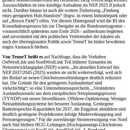
Auszuschließen ist eine künftige Aufnahme im NEP 2025 ff jedoch
nicht. Darüber hinaus ist auch die weitere Zielsetzung „Findung
eines geeigneten Hub-Standorts“ (bspw. in einem Industriepark oder
auf „Brown Field“) offen. Vor diesem Hintergrund wird die BI den
Konsultationsprozess bis zur Übergabe an die Bundesnetzagentur -
voraussichtlich spätestens zum Ende 2026 - aufmerksam begleiten
und unverändert mit den politischen Vertretenden der lokalen als
auch der überregionalen Politik sowie TenneT im bisher bewährten
engen Austausch bleiben.
Von TenneT heißt es
auf Nachfrage, dass die Vorhaben
OstWestLink und NordWestLink Teil früherer Szenarien im
Netzentwicklungsplan (NEP) waren. „Im aktuellen Entwurf des
NEP 2037/2045 (2025) werden sie nicht weiterverfolgt, weil sich
der Bedarf an neuen Gleichstromverbindungen deutlich reduziert
hat. Die Gründe für den geringeren Ausbaubedarf sind
vielschichtig“; so eine Unternehmenssprecherin, „Verändertes
Auslandsszenario aus dem europäischen Netzplanungsprozess
(TYNDP) mit neuen Stromflüssen. Offshore-Optimierung: Weniger
Netzanbindungssysteme bei besserer Auslastung. Gestiegene
Batteriespeicher-Kapazitäten bis 2037, die Engpässe abmildern und
deutlich gestiegene Projektkosten infolge Marktverknappung und
Preissteigerungen.“ Für die zuverlässige Stromversorgung von Nord
nach Süd bleiben HGÜ-Leitungen (Hochspannungs-Gleichstrom-
Übertragung) wie SuedLink, SuedOstLink, A-Nord und