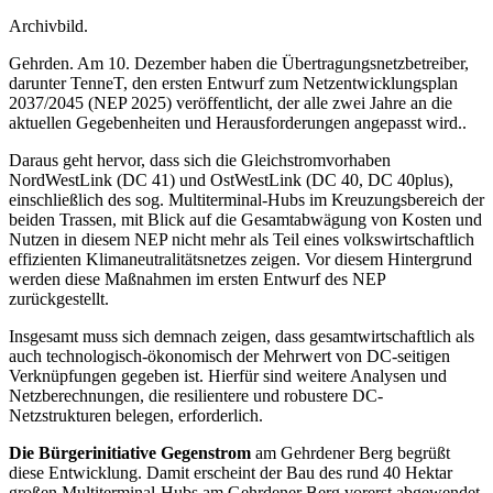
Archivbild.
Gehrden. Am 10. Dezember haben die Übertragungsnetzbetreiber,
darunter TenneT, den ersten Entwurf zum Netzentwicklungsplan
2037/2045 (NEP 2025) veröffentlicht, der alle zwei Jahre an die
aktuellen Gegebenheiten und Herausforderungen angepasst wird..
Daraus geht hervor, dass sich die Gleichstromvorhaben
NordWestLink (DC 41) und OstWestLink (DC 40, DC 40plus),
einschließlich des sog. Multiterminal-Hubs im Kreuzungsbereich der
beiden Trassen, mit Blick auf die Gesamtabwägung von Kosten und
Nutzen in diesem NEP nicht mehr als Teil eines volkswirtschaftlich
effizienten Klimaneutralitätsnetzes zeigen. Vor diesem Hintergrund
werden diese Maßnahmen im ersten Entwurf des NEP
zurückgestellt.
Insgesamt muss sich demnach zeigen, dass gesamtwirtschaftlich als
auch technologisch-ökonomisch der Mehrwert von DC-seitigen
Verknüpfungen gegeben ist. Hierfür sind weitere Analysen und
Netzberechnungen, die resilientere und robustere DC-
Netzstrukturen belegen, erforderlich.
Die Bürgerinitiative Gegenstrom
am Gehrdener Berg begrüßt
diese Entwicklung. Damit erscheint der Bau des rund 40 Hektar
großen Multiterminal-Hubs am Gehrdener Berg vorerst abgewendet.