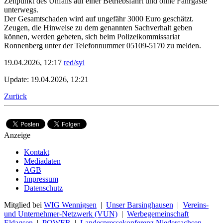
Zeitpunkt des Unfalls auf einer Betriebsfahrt und ohne Fahrgäste
unterwegs.
Der Gesamtschaden wird auf ungefähr 3000 Euro geschätzt.
Zeugen, die Hinweise zu dem genannten Sachverhalt geben
können, werden gebeten, sich beim Polizeikommissariat
Ronnenberg unter der Telefonnummer 05109-5170 zu melden.
19.04.2026, 12:17
red/syl
Update: 19.04.2026, 12:21
Zurück
Anzeige
Kontakt
Mediadaten
AGB
Impressum
Datenschutz
Mitglied bei
WIG Wennigsen
|
Unser Barsinghausen
|
Vereins-
und Unternehmer-Netzwerk (VUN)
|
Werbegemeinschaft
Eldagsen
|
POWER
|
Landespressekonferenz Niedersachsen