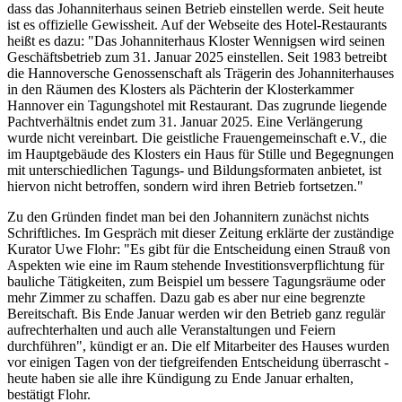
dass das Johanniterhaus seinen Betrieb einstellen werde. Seit heute
ist es offizielle Gewissheit. Auf der Webseite des Hotel-Restaurants
heißt es dazu: "Das Johanniterhaus Kloster Wennigsen wird seinen
Geschäftsbetrieb zum 31. Januar 2025 einstellen. Seit 1983 betreibt
die Hannoversche Genossenschaft als Trägerin des Johanniterhauses
in den Räumen des Klosters als Pächterin der Klosterkammer
Hannover ein Tagungshotel mit Restaurant. Das zugrunde liegende
Pachtverhältnis endet zum 31. Januar 2025. Eine Verlängerung
wurde nicht vereinbart. Die geistliche Frauengemeinschaft e.V., die
im Hauptgebäude des Klosters ein Haus für Stille und Begegnungen
mit unterschiedlichen Tagungs- und Bildungsformaten anbietet, ist
hiervon nicht betroffen, sondern wird ihren Betrieb fortsetzen."
Zu den Gründen findet man bei den Johannitern zunächst nichts
Schriftliches. Im Gespräch mit dieser Zeitung erklärte der zuständige
Kurator Uwe Flohr: "Es gibt für die Entscheidung einen Strauß von
Aspekten wie eine im Raum stehende Investitionsverpflichtung für
bauliche Tätigkeiten, zum Beispiel um bessere Tagungsräume oder
mehr Zimmer zu schaffen. Dazu gab es aber nur eine begrenzte
Bereitschaft. Bis Ende Januar werden wir den Betrieb ganz regulär
aufrechterhalten und auch alle Veranstaltungen und Feiern
durchführen", kündigt er an. Die elf Mitarbeiter des Hauses wurden
vor einigen Tagen von der tiefgreifenden Entscheidung überrascht -
heute haben sie alle ihre Kündigung zu Ende Januar erhalten,
bestätigt Flohr.