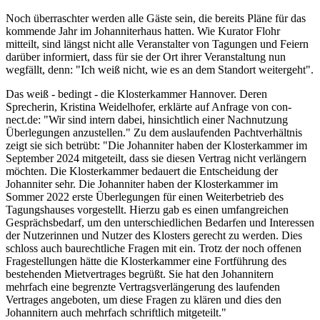
Noch überraschter werden alle Gäste sein, die bereits Pläne für das
kommende Jahr im Johanniterhaus hatten. Wie Kurator Flohr
mitteilt, sind längst nicht alle Veranstalter von Tagungen und Feiern
darüber informiert, dass für sie der Ort ihrer Veranstaltung nun
wegfällt, denn: "Ich weiß nicht, wie es an dem Standort weitergeht".
Das weiß - bedingt - die Klosterkammer Hannover. Deren
Sprecherin, Kristina Weidelhofer, erklärte auf Anfrage von con-
nect.de: "Wir sind intern dabei, hinsichtlich einer Nachnutzung
Überlegungen anzustellen." Zu dem auslaufenden Pachtverhältnis
zeigt sie sich betrübt: "Die Johanniter haben der Klosterkammer im
September 2024 mitgeteilt, dass sie diesen Vertrag nicht verlängern
möchten. Die Klosterkammer bedauert die Entscheidung der
Johanniter sehr. Die Johanniter haben der Klosterkammer im
Sommer 2022 erste Überlegungen für einen Weiterbetrieb des
Tagungshauses vorgestellt. Hierzu gab es einen umfangreichen
Gesprächsbedarf, um den unterschiedlichen Bedarfen und Interessen
der Nutzerinnen und Nutzer des Klosters gerecht zu werden. Dies
schloss auch baurechtliche Fragen mit ein. Trotz der noch offenen
Fragestellungen hätte die Klosterkammer eine Fortführung des
bestehenden Mietvertrages begrüßt. Sie hat den Johannitern
mehrfach eine begrenzte Vertragsverlängerung des laufenden
Vertrages angeboten, um diese Fragen zu klären und dies den
Johannitern auch mehrfach schriftlich mitgeteilt."