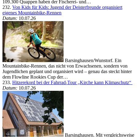
109.300 Quappen haben der Fischerei- und…
232.
Von Kids für Kids: Jugend der Deisterfreunde organisiert
eigenes Mountainbike-Rennen
Datum:
10.07.26
Barsinghausen/Wunstorf. Ein
Mountainbike-Rennen, das nicht von Erwachsenen, sondern von
Jugendlichen geplant und organisiert wird – genau das steckt hinter
dem Flowline Rookies Cup der…
233.
Hitzerekord bei der Fahrrad-Tour „Kirche kann Klimaschutz“
Datum:
10.07.26
Barsinghausen. Mit vergleichsweise