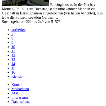
Barsinghausen. In der Nacht von
Montag (06. Juli) auf Dienstag ist ein unbekannter Mann in ein
Geschäft in Barsinghausen eingebrochen (wir hatten berichtet), dies
teilte die Polizeiinspektion Garbsen…
Suchergebnisse 221 bis 240 von 51573
vorherige
7
8
9
10
11
12
13
14
15
16
nächste
Kontakt
Mediadaten
AGB
Impressum
Datenschutz