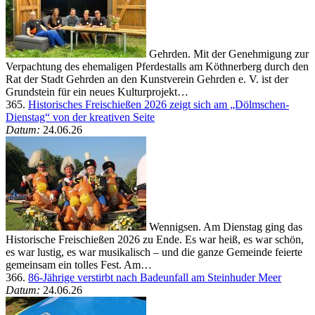
Gehrden. Mit der Genehmigung zur
Verpachtung des ehemaligen Pferdestalls am Köthnerberg durch den
Rat der Stadt Gehrden an den Kunstverein Gehrden e. V. ist der
Grundstein für ein neues Kulturprojekt…
365.
Historisches Freischießen 2026 zeigt sich am „Dölmschen-
Dienstag“ von der kreativen Seite
Datum:
24.06.26
Wennigsen. Am Dienstag ging das
Historische Freischießen 2026 zu Ende. Es war heiß, es war schön,
es war lustig, es war musikalisch – und die ganze Gemeinde feierte
gemeinsam ein tolles Fest. Am…
366.
86-Jährige verstirbt nach Badeunfall am Steinhuder Meer
Datum:
24.06.26