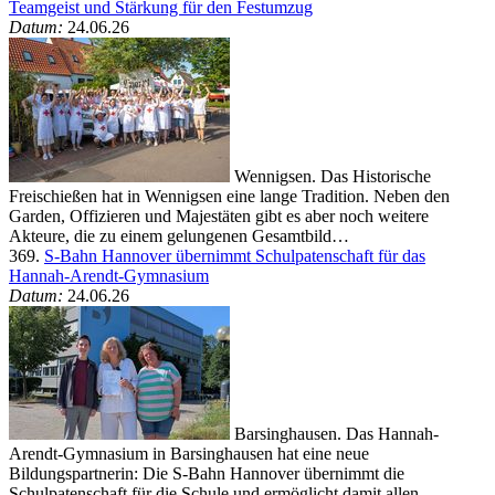
Teamgeist und Stärkung für den Festumzug
Datum:
24.06.26
Wennigsen. Das Historische
Freischießen hat in Wennigsen eine lange Tradition. Neben den
Garden, Offizieren und Majestäten gibt es aber noch weitere
Akteure, die zu einem gelungenen Gesamtbild…
369.
S-Bahn Hannover übernimmt Schulpatenschaft für das
Hannah-Arendt-Gymnasium
Datum:
24.06.26
Barsinghausen. Das Hannah-
Arendt-Gymnasium in Barsinghausen hat eine neue
Bildungspartnerin: Die S-Bahn Hannover übernimmt die
Schulpatenschaft für die Schule und ermöglicht damit allen