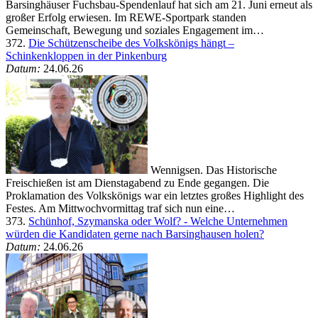
Barsinghäuser Fuchsbau-Spendenlauf hat sich am 21. Juni erneut als
großer Erfolg erwiesen. Im REWE-Sportpark standen
Gemeinschaft, Bewegung und soziales Engagement im…
372.
Die Schützenscheibe des Volkskönigs hängt –
Schinkenkloppen in der Pinkenburg
Datum:
24.06.26
Wennigsen. Das Historische
Freischießen ist am Dienstagabend zu Ende gegangen. Die
Proklamation des Volkskönigs war ein letztes großes Highlight des
Festes. Am Mittwochvormittag traf sich nun eine…
373.
Schünhof, Szymanska oder Wolf? - Welche Unternehmen
würden die Kandidaten gerne nach Barsinghausen holen?
Datum:
24.06.26