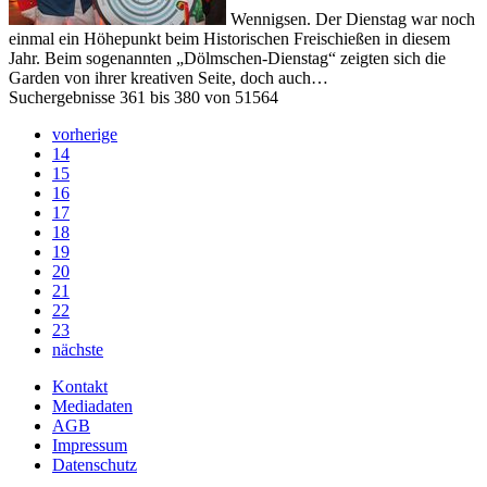
Wennigsen. Der Dienstag war noch
einmal ein Höhepunkt beim Historischen Freischießen in diesem
Jahr. Beim sogenannten „Dölmschen-Dienstag“ zeigten sich die
Garden von ihrer kreativen Seite, doch auch…
Suchergebnisse 361 bis 380 von 51564
vorherige
14
15
16
17
18
19
20
21
22
23
nächste
Kontakt
Mediadaten
AGB
Impressum
Datenschutz