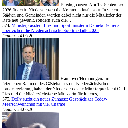
Barsinghausen. Am 13. September
2026 findet in Niedersachsen die Kommunalwahl statt. In vielen
Städten und Gemeinden werden dabei nicht nur die Mitglieder der
Räte neu gewählt, sondern auch die…
374.
Ministerpräsident Lies und Sportministerin Daniela Behrens
überreichen die Niedersächsische Sportmedaille 2025
Datum:
24.06.26
Hannover/Hemmingen. Im
feierlichen Rahmen des Gästehauses der Niedersächsischen
Landesregierung haben der Niedersächsische Ministerpräsident Olaf
Lies und die Niedersächsische Ministerin für Inneres,…
375.
Dolly sucht ein neues Zuhause: Gesprächiges Teddy-
Meerschweinchen mit viel Charme
Datum:
24.06.26