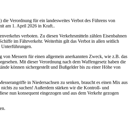
) die Verordnung für ein landesweites Verbot des Führens von
t am 1. April 2026 in Kraft..
onenverkehrs verboten. Zu diesen Verkehrsmitteln zählen Eisenbahnen
ffe im Fährverkehr. Weiterhin gilt das Verbot in allen seitlich
d Unterführungen.
ng von Messern für einen allgemein anerkannten Zweck, wie z.B. das
orgesehen. Mit dieser Verordnung nach dem Waffengesetz haben die
tände können sichergestellt und Bußgelder bis zu einer Höhe von
 Messerangriffe in Niedersachsen zu senken, braucht es einen Mix aus
ichts zu suchen! Außerdem stärken wir die Kontroll- und
 diese nun konsequent eingezogen und aus dem Verkehr gezogen
den.