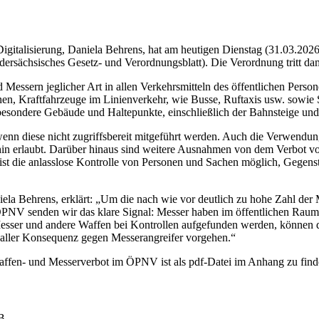
igitalisierung, Daniela Behrens, hat am heutigen Dienstag (31.03.2026
rsächsisches Gesetz- und Verordnungsblatt). Die Verordnung tritt dami
 Messern jeglicher Art in allen Verkehrsmitteln des öffentlichen Pers
 Kraftfahrzeuge im Linienverkehr, wie Busse, Ruftaxis usw. sowie Schi
besondere Gebäude und Haltepunkte, einschließlich der Bahnsteige un
wenn diese nicht zugriffsbereit mitgeführt werden. Auch die Verwendu
rhin erlaubt. Darüber hinaus sind weitere Ausnahmen von dem Verbot v
ist die anlasslose Kontrolle von Personen und Sachen möglich, Gegens
niela Behrens, erklärt: „Um die nach wie vor deutlich zu hohe Zahl der
V senden wir das klare Signal: Messer haben im öffentlichen Raum n
Messer und andere Waffen bei Kontrollen aufgefunden werden, können
t aller Konsequenz gegen Messerangreifer vorgehen.“
ffen- und Messerverbot im ÖPNV ist als pdf-Datei im Anhang zu fin
B