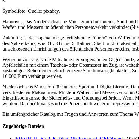
©
Symbolfoto. Quelle: pixabay.
Hannover. Das Niedersächsische Ministerium für Inneres, Sport und D
Waffen und Messern im öffentlichen Personenverkehr verkündet (Niede
Zukünftig ist das sogenannte „zugriffsbereite Führen“ von Waffen und
des Nahverkehrs, wie RE, RB und S-Bahnen, Stadt- und Straßenbahnen,
umschlossenen Einrichtungen des öffentlichen Personenverkehrs, ins
Weiterhin zulässig ist die Mitnahme der vorgenannten Gegenstände, 
Apfelschälen mit einem Taschen- oder Obstmesser im Zug, ist weite
zuständigen Behörden erheblich größere Sanktionsmöglichkeiten. So 
10.000 Euro verhängt werden.
Niedersachsens Ministerin für Inneres, Sport und Digitalisierung, Da
verschiedenen Maßnahmen. Mit dem Waffen- und Messerverbot im ÖPN
Eingriffsbefugnisse der Sicherheits- und Ordnungsbehörden. Wenn 
werden. Darüber hinaus wird die Polizei auch weiterhin repressiv mi
Ein umfangreicher Katalog mit Fragen und Antworten zum Thema Wa
Zugehörige Dateien
2026-03-31_FAQ_Katalog_Waffenverbot_OEPNV.pdf
229 K