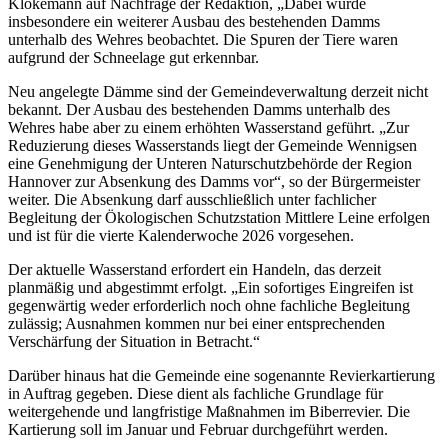
Klokemann auf Nachfrage der Redaktion, „Dabei wurde
insbesondere ein weiterer Ausbau des bestehenden Damms
unterhalb des Wehres beobachtet. Die Spuren der Tiere waren
aufgrund der Schneelage gut erkennbar.
Neu angelegte Dämme sind der Gemeindeverwaltung derzeit nicht
bekannt. Der Ausbau des bestehenden Damms unterhalb des
Wehres habe aber zu einem erhöhten Wasserstand geführt. „Zur
Reduzierung dieses Wasserstands liegt der Gemeinde Wennigsen
eine Genehmigung der Unteren Naturschutzbehörde der Region
Hannover zur Absenkung des Damms vor“, so der Bürgermeister
weiter. Die Absenkung darf ausschließlich unter fachlicher
Begleitung der Ökologischen Schutzstation Mittlere Leine erfolgen
und ist für die vierte Kalenderwoche 2026 vorgesehen.
Der aktuelle Wasserstand erfordert ein Handeln, das derzeit
planmäßig und abgestimmt erfolgt. „Ein sofortiges Eingreifen ist
gegenwärtig weder erforderlich noch ohne fachliche Begleitung
zulässig; Ausnahmen kommen nur bei einer entsprechenden
Verschärfung der Situation in Betracht.“
Darüber hinaus hat die Gemeinde eine sogenannte Revierkartierung
in Auftrag gegeben. Diese dient als fachliche Grundlage für
weitergehende und langfristige Maßnahmen im Biberrevier. Die
Kartierung soll im Januar und Februar durchgeführt werden.