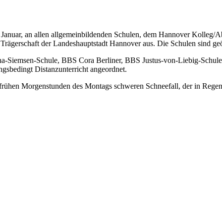
12. Januar, an allen allgemeinbildenden Schulen, dem Hannover Kolle
r Trägerschaft der Landeshauptstadt Hannover aus. Die Schulen sind g
a-Siemsen-Schule, BBS Cora Berliner, BBS Justus-von-Liebig-Schu
sbedingt Distanzunterricht angeordnet.
e frühen Morgenstunden des Montags schweren Schneefall, der in Regen 