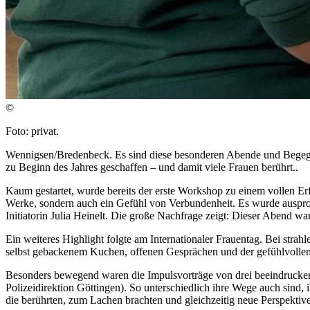
©
Foto: privat.
Wennigsen/Bredenbeck. Es sind diese besonderen Abende und Begegnu
zu Beginn des Jahres geschaffen – und damit viele Frauen berührt..
Kaum gestartet, wurde bereits der erste Workshop zu einem vollen Erf
Werke, sondern auch ein Gefühl von Verbundenheit. Es wurde ausprob
Initiatorin Julia Heinelt. Die große Nachfrage zeigt: Dieser Abend war
Ein weiteres Highlight folgte am Internationaler Frauentag. Bei st
selbst gebackenem Kuchen, offenen Gesprächen und der gefühlvollen
Besonders bewegend waren die Impulsvorträge von drei beeindruckend
Polizeidirektion Göttingen). So unterschiedlich ihre Wege auch sind,
die berührten, zum Lachen brachten und gleichzeitig neue Perspektive