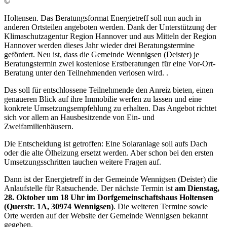
©
Holtensen. Das Beratungsformat Energietreff soll nun auch in
anderen Ortsteilen angeboten werden. Dank der Unterstützung der
Klimaschutzagentur Region Hannover und aus Mitteln der Region
Hannover werden dieses Jahr wieder drei Beratungstermine
gefördert. Neu ist, dass die Gemeinde Wennigsen (Deister) je
Beratungstermin zwei kostenlose Erstberatungen für eine Vor-Ort-
Beratung unter den Teilnehmenden verlosen wird. .
Das soll für entschlossene Teilnehmende den Anreiz bieten, einen
genaueren Blick auf ihre Immobilie werfen zu lassen und eine
konkrete Umsetzungsempfehlung zu erhalten. Das Angebot richtet
sich vor allem an Hausbesitzende von Ein- und
Zweifamilienhäusern.
Die Entscheidung ist getroffen: Eine Solaranlage soll aufs Dach
oder die alte Ölheizung ersetzt werden. Aber schon bei den ersten
Umsetzungsschritten tauchen weitere Fragen auf.
Dann ist der Energietreff in der Gemeinde Wennigsen (Deister) die
Anlaufstelle für Ratsuchende. Der nächste Termin ist
am Dienstag,
28. Oktober um 18 Uhr im Dorfgemeinschaftshaus Holtensen
(Querstr. 1A, 30974 Wennigsen)
. Die weiteren Termine sowie
Orte werden auf der Website der Gemeinde Wennigsen bekannt
gegeben.