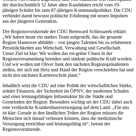
der durchschnittlich 52 Jahre alten Kandidaten reicht vom 19-
jährigen Schüler bis zum 87-jährigen Kommunalpolitiker. Die CDU
verbindet damit bewusst politische Erfahrung mit neuen Impulsen
aus der jüngeren Generation.
Der Regionsvorsitzende der CDU Bernward Schlossarek erklärt:
„Wir haben heute ein starkes Team aufgestellt, das die gesamte
Region Hannover abbildet – von jungen Talenten bis zu erfahrenen
Persönlichkeiten aus Wirtschaft, Verwaltung und Gesellschaft.
Unser Ziel ist klar: Wir wollen das rot-grüne Chaos in der
Regionsversammlung beenden und stärkste politische Kraft werden.
Und wir wollen mit Oliver Junk den nächsten Regionspräsidenten
stellen, der sich mit Herz und Hand der Region verschrieben hat und
nicht den nächsten Karriereschritt plant.“
Inhaltlich setzt die CDU auf eine Politik der wirtschaftlichen Stärke,
solider Finanzen, der Sicherheit im ÖPNV, der modernen Schulen
und einer leistungsfähigen Infrastruktur für die Städte und
Gemeinden der Region. Besonders wichtig sei der CDU dabei auch
eine verlässliche Krankenhausversorgung auf dem Land. „Für uns
ist klar: Gerade in den ländlichen Teilen der Region müssen die
Menschen sich darauf verlassen können, dass die medizinische
Versorgung erreichbar und leistungsfähig ist“, betont der
Regionsvorsitzende.