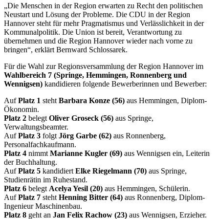
„Die Menschen in der Region erwarten zu Recht den politischen
Neustart und Lösung der Probleme. Die CDU in der Region
Hannover steht für mehr Pragmatismus und Verlässlichkeit in der
Kommunalpolitik. Die Union ist bereit, Verantwortung zu
übernehmen und die Region Hannover wieder nach vorne zu
bringen“, erklärt Bernward Schlossarek.
Für die Wahl zur Regionsversammlung der Region Hannover im
Wahlbereich 7 (Springe, Hemmingen, Ronnenberg und
Wennigsen)
kandidieren folgende Bewerberinnen und Bewerber:
Auf
Platz 1
steht
Barbara Konze (56)
aus Hemmingen, Diplom-
Ökonomin.
Platz 2
belegt
Oliver Groseck (56)
aus Springe,
Verwaltungsbeamter.
Auf
Platz 3
folgt
Jörg Garbe (62)
aus Ronnenberg,
Personalfachkaufmann.
Platz 4
nimmt
Marianne Kugler (69)
aus Wennigsen ein, Leiterin
der Buchhaltung.
Auf
Platz 5
kandidiert
Elke Riegelmann (70)
aus Springe,
Studienrätin im Ruhestand.
Platz 6
belegt
Acelya Yesil (20)
aus Hemmingen, Schülerin.
Auf
Platz 7
steht
Henning Bitter (64)
aus Ronnenberg, Diplom-
Ingenieur Maschinenbau.
Platz 8
geht an
Jan Felix Rachow (23)
aus Wennigsen, Erzieher.