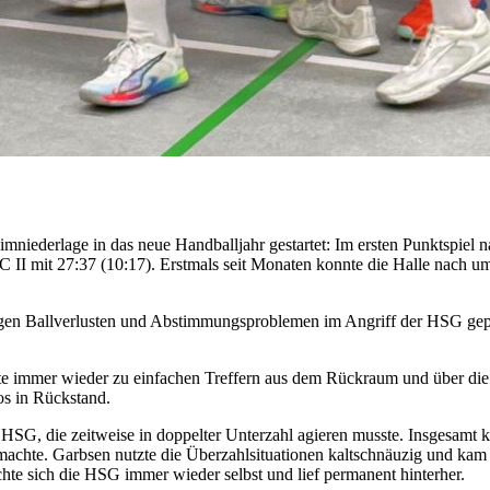
iederlage in das neue Handballjahr gestartet: Im ersten Punktspiel na
II mit 27:37 (10:17). Erstmals seit Monaten konnte die Halle nach um
tigen Ballverlusten und Abstimmungsproblemen im Angriff der HSG gepr
Gäste immer wieder zu einfachen Treffern aus dem Rückraum und über d
os in Rückstand.
 HSG, die zeitweise in doppelter Unterzahl agieren musste. Insgesamt 
machte. Garbsen nutzte die Überzahlsituationen kaltschnäuzig und kam 
hte sich die HSG immer wieder selbst und lief permanent hinterher.