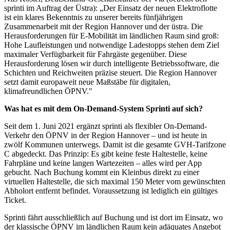
sprinti im Auftrag der Üstra):
„Der Einsatz der neuen Elektroflotte
ist ein klares Bekenntnis zu unserer bereits fünfjährigen
Zusammenarbeit mit der Region Hannover und der üstra. Die
Herausforderungen für E-Mobilität im ländlichen Raum sind groß:
Hohe Laufleistungen und notwendige Ladestopps stehen dem Ziel
maximaler Verfügbarkeit für Fahrgäste gegenüber. Diese
Herausforderung lösen wir durch intelligente Betriebssoftware, die
Schichten und Reichweiten präzise steuert. Die Region Hannover
setzt damit europaweit neue Maßstäbe für digitalen,
klimafreundlichen ÖPNV."
Was hat es mit dem On-Demand-System Sprinti auf sich?
Seit dem 1. Juni 2021 ergänzt sprinti als flexibler On-Demand-
Verkehr den ÖPNV in der Region Hannover – und ist heute in
zwölf Kommunen unterwegs. Damit ist die gesamte GVH-Tarifzone
C abgedeckt. Das Prinzip: Es gibt keine feste Haltestelle, keine
Fahrpläne und keine langen Wartezeiten – alles wird per App
gebucht. Nach Buchung kommt ein Kleinbus direkt zu einer
virtuellen Haltestelle, die sich maximal 150 Meter vom gewünschten
Abholort entfernt befindet. Voraussetzung ist lediglich ein gültiges
Ticket.
Sprinti fährt ausschließlich auf Buchung und ist dort im Einsatz, wo
der klassische ÖPNV im ländlichen Raum kein adäquates Angebot