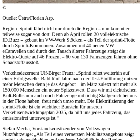
©
Quelle: Üstra/Florian Arp.
Region. Sprinti fährt nicht nur durch die Region – nun kommt er
teilweise sogar von dort. Denn ab April rollen 20 vollelektrische
ID.Buzz – gebaut im VW-Werk Stöcken – als Teil der sprinti-Flotte
durch Sprinti-Kommunen. Zusammen mit 40 neuen VW
eCaravellen und durch den Tausch älterer Fahrzeuge steigt die
Elektro-Quote auf 46 Prozent – 60 von 130 Fahrzeugen fahren ohne
Schadstoffausstoß..
Verkehrsdezernent Ulf-Birger Franz: „Sprinti reitet weiterhin auf
einer Erfolgswelle. Bald fünf Jahre nach der Test-Einführung nutzen
mehr Menschen denn je das Angebot – im März zuletzt mit mehr als
150.000 Menschen ein neuer Spitzenwert. Dass wir mit elektrischen
Kult-Bullis nun auch noch Fahrzeuge mit richtig Stallgeruch bei uns
in der Flotte haben, freut mich umso mehr. Die Elektrifizierung der
sprinti-Flotte ist ein wichtiger Baustein für unseren
Verkehrsentwicklungsplan 2035, da hilft uns jedes Fahrzeug, das
emissionsfrei unterwegs ist.“
Stefan Mecha, Vorstandsvorsitzender von Volkswagen
Nutzfahrzeuge: „Als Teil eines vernetzten Mobilitätsangebots zeigt
sprinti, wie nachhaltige und moderne Mobilität in der Region