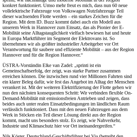
konkret funktioniert. Umso mehr freut es mich, dass nun 60 neue
vollelektrische Fahrzeuge von Volkswagen Nutzfahrzeuge Teil
dieser wachsenden Flotte werden – ein starkes Zeichen für die
Region. Mit dem ID. Buzz kommt dabei auch ein Modell aus
unserem Werk in Hannover zum Einsatz, das als Pionier der E-
Mobilität seine Alltagstauglichkeit vielfach bewiesen hat und heute
in Europa Marktführer im Segment der Elektrovans ist. So
übernehmen wir als größter industrieller Arbeitgeber vor Ort
Verantwortung für saubere und effiziente Mobilität – aus der Region
Hannover und für die Region Hannover.“
ÜSTRA-Vorständin Elke van Zadel: „sprinti ist ein
Gemeinschaftserfolg, der zeigt, was starke Partner zusammen
erreichen können. Die inzwischen rund vier Millionen Fahrten sind
ein klarer Beleg dafür, wie fest das Angebot im Alltag der Menschen
verankert ist. Mit der weiteren Elektrifizierung der Flotte gehen wir
nun den nächsten konsequenten Schritt: Wir verbinden flexible On-
Demand-Mobilität mit emissionsfreien Antrieben und zeigen, dass
beides auch unter realen Einsatzbedingungen im ländlichen Raum
verlässlich funktioniert. Dass mit den neuen Fahrzeugen aus dem
Werk in Stöcken ein Teil dieser Lösung direkt aus der Region
kommt, macht uns besonders stolz. Es zeigt, wie Nahverkehr,
Industrie und Klimaschutz hier vor Ort ineinandergreifen.“
Nils Köster, Deutschland-Geschäftsführer bei Via (betreibt den