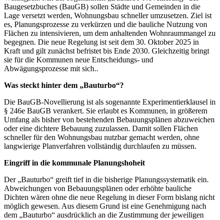
Baugesetzbuches (BauGB) sollen Städte und Gemeinden in die
Lage versetzt werden, Wohnungsbau schneller umzusetzen. Ziel ist
es, Planungsprozesse zu verkürzen und die bauliche Nutzung von
Flächen zu intensivieren, um dem anhaltenden Wohnraummangel zu
begegnen. Die neue Regelung ist seit dem 30. Oktober 2025 in
Kraft und gilt zunächst befristet bis Ende 2030. Gleichzeitig bringt
sie für die Kommunen neue Entscheidungs- und
Abwägungsprozesse mit sich..
Was steckt hinter dem „Bauturbo“?
Die BauGB-Novellierung ist als sogenannte Experimentierklausel in
§ 246e BauGB verankert. Sie erlaubt es Kommunen, in größerem
Umfang als bisher von bestehenden Bebauungsplänen abzuweichen
oder eine dichtere Bebauung zuzulassen. Damit sollen Flächen
schneller für den Wohnungsbau nutzbar gemacht werden, ohne
langwierige Planverfahren vollständig durchlaufen zu müssen.
Eingriff in die kommunale Planungshoheit
Der „Bauturbo“ greift tief in die bisherige Planungssystematik ein.
Abweichungen von Bebauungsplänen oder erhöhte bauliche
Dichten wären ohne die neue Regelung in dieser Form bislang nicht
möglich gewesen. Aus diesem Grund ist eine Genehmigung nach
dem „Bauturbo“ ausdrücklich an die Zustimmung der jeweiligen