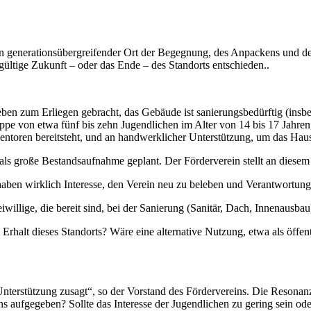
 ein generationsübergreifender Ort der Begegnung, des Anpackens und 
ültige Zukunft – oder das Ende – des Standorts entschieden..
ben zum Erliegen gebracht, das Gebäude ist sanierungsbedürftig (insbe
ppe von etwa fünf bis zehn Jugendlichen im Alter von 14 bis 17 Jahren, 
 Mentoren bereitsteht, und an handwerklicher Unterstützung, um das Ha
als große Bestandsaufnahme geplant. Der Förderverein stellt an diesem 
aben wirklich Interesse, den Verein neu zu beleben und Verantwortu
llige, die bereit sind, bei der Sanierung (Sanitär, Dach, Innenausbau) 
alt dieses Standorts? Wäre eine alternative Nutzung, etwa als öffentli
erstützung zusagt“, so der Vorstand des Fördervereins. Die Resonanz
aufgegeben? Sollte das Interesse der Jugendlichen zu gering sein oder