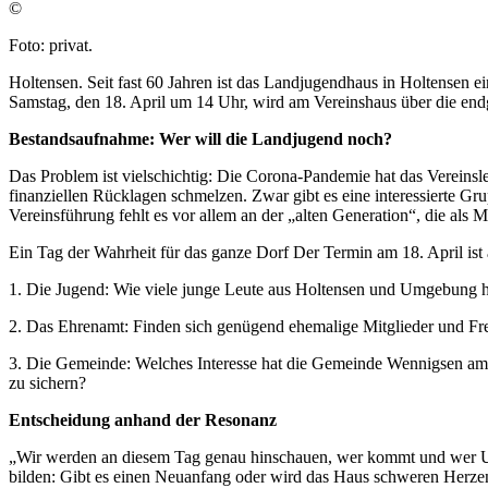
©
Foto: privat.
Holtensen. Seit fast 60 Jahren ist das Landjugendhaus in Holtensen
Samstag, den 18. April um 14 Uhr, wird am Vereinshaus über die endg
Bestandsaufnahme: Wer will die Landjugend noch?
Das Problem ist vielschichtig: Die Corona-Pandemie hat das Vereinsle
finanziellen Rücklagen schmelzen. Zwar gibt es eine interessierte Gru
Vereinsführung fehlt es vor allem an der „alten Generation“, die als
Ein Tag der Wahrheit für das ganze Dorf Der Termin am 18. April ist 
1. Die Jugend: Wie viele junge Leute aus Holtensen und Umgebung h
2. Das Ehrenamt: Finden sich genügend ehemalige Mitglieder und Freiwi
3. Die Gemeinde: Welches Interesse hat die Gemeinde Wennigsen am Erh
zu sichern?
Entscheidung anhand der Resonanz
„Wir werden an diesem Tag genau hinschauen, wer kommt und wer Unt
bilden: Gibt es einen Neuanfang oder wird das Haus schweren Herzens 