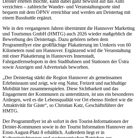
Deister erleben möchte, kann dabei ganz bewusst auf das Auto
verzichten – zahlreiche Wander- und Veranstaltungsorte sind
bequem mit dem ÖPNV erreichbar und werden am Deistertag mit
einem Busshuttle ergänzt.
Wie in den vergangenen Jahren übernimmt die Hannover Marketing
und Tourismus GmbH (HMTG) auch 2026 wieder maßgeblich die
Bewerbung des Deistertags. Dazu gehören neben dem
Programmflyer eine großflächige Plakatierung im Umkreis von 60
Kilometern rund um Hannover. Ergänzend wird die Veranstaltung
mit einer Plakatierung in Hannovers Innenstadt,
Fahrgastfernsehspots in den Stadtbahnen und Stationen der Üstra
sowie Anzeigen und Advertorials beworben.
„Der Deistertag stärkt die Region Hannover als gemeinsamen
Erlebnisraum und zeigt, wie eng Natur, Freizeit und nachhaltige
Mobilität hier zusammenspielen. Diese Sichtbarkeit und das
Engagement der Kommunen zu unterstützen, ist uns ein besonderes
Anliegen, weil es die Lebensqualität vor Ort ebenso fördert wie die
Attraktivität für Gäste“, so Christian Katz, Geschäftsführer der
HMTG.
Der Programmflyer ist ab sofort in den Tourist-Informationen der
Deister-Kommunen sowie in der Tourist Information Hannover am
Ernst-August-Platz 8 erhältlich. Außerdem liegt er in
Kultureinrichtungen und gastronomischen Betrieben aus.