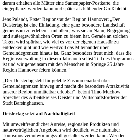
darum erhalten alle Mütter eine Samenpapier-Postkarte, die
eingepflanzt werden kann und später als blühender Gruß bleibt.
Jens Palandt, Erster Regionsrat der Region Hannover: „Der
Deistertag ist eine Einladung, eine ganz besondere Landschaft
gemeinsam zu erleben – mit allem, was sie an Natur, Begegnung
und außergewöhnlichen Orten zu bieten hat. Gerade an solchen
Tagen wird spürbar, wie viel es vor der eigenen Haustür zu
entdecken gibt und wie wertvoll das Miteinander über
Gemeindegrenzen hinaus ist. Ganz besonders freut mich, dass die
Regionsverwaltung in diesem Jahr auch selbst Teil des Programms
ist und wir gemeinsam mit den Menschen in Springe 25 Jahre
Region Hannover feiern können.“
„Der Deistertag steht für gelebte Zusammenarbeit über
Gemeindegrenzen hinweg und macht die besondere Attraktivität
unserer Region unmittelbar erlebbar“, betont Timo Muchow,
Sprecher des Arbeitskreises Deister und Wirtschaftsförderer der
Stadt Barsinghausen.
Deistertag setzt auf Nachhaltigkeit
Mit umweltfreundlicher Anreise, regionalen Produkten und
naturverträglichen Angeboten wird deutlich, wie naturnaher
Tourismus verantwortungsvoll gestaltet werden kann. Wer den