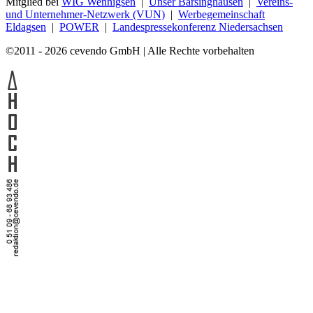
Mitglied bei
WIG Wennigsen
|
Unser Barsinghausen
|
Vereins-
und Unternehmer-Netzwerk (VUN)
|
Werbegemeinschaft
Eldagsen
|
POWER
|
Landespressekonferenz Niedersachsen
©2011 - 2026 cevendo GmbH | Alle Rechte vorbehalten