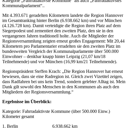
Kategorie „Fahrradaktivste Kommune“ als auch „Fahrradaktivstes
Kommunalparlament“..
Mit 4.393.671 geradelten Kilometern landete die Region Hannover
im Gesamtranking hinter Berlin (6.938.662 km) und vor München
(4.126.728 km). Damit verteidigte die Region ihren Platz auf dem
Siegerpodest und zementiert den zweiten Platz, den sie in den
vergangenen Jahren traditionell holte. Auch die Mitglieder der
Regionsversammlung zeigten erneut großes Engagement: Mit 20,44
Kilometern pro Parlamentarier erradelten sie den zweiten Platz im
bundesweiten Vergleich der Kommunalparlamente über 500.000
Einwohner – denkbar knapp hinter Leipzig (21,07 km/18
Teilnehmende) und vor München (16,99 km/21 Teilnehmende).
Regionspräsident Steffen Krach: „Die Region Hannover hat erneut
bewiesen, dass sie eine Radregion ist. Gleich zwei Vizetitel zeigen,
dass Radfahren bei uns kein Trend, sondern gelebter Alltag ist. Mein
Dank gilt sowohl den Menschen in den Kommunen als auch den
Mitgliedern der Regionsversammlung.“
Ergebnisse im Überblick:
Kategorie: Fahrradaktivste Kommune (über 500.000 Einw.)
Kilometer gesamt
1. Berlin 6.938.662 km