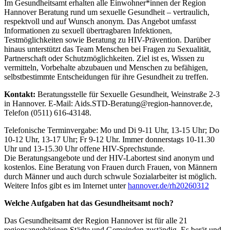
Im Gesundheitsamt erhalten alle Einwohner*innen der Region
Hannover Beratung rund um sexuelle Gesundheit – vertraulich,
respektvoll und auf Wunsch anonym. Das Angebot umfasst
Informationen zu sexuell übertragbaren Infektionen,
Testmöglichkeiten sowie Beratung zu HIV-Prävention. Darüber
hinaus unterstützt das Team Menschen bei Fragen zu Sexualität,
Partnerschaft oder Schutzmöglichkeiten. Ziel ist es, Wissen zu
vermitteln, Vorbehalte abzubauen und Menschen zu befähigen,
selbstbestimmte Entscheidungen für ihre Gesundheit zu treffen.
Kontakt:
Beratungsstelle für Sexuelle Gesundheit, Weinstraße 2-3
in Hannover. E-Mail: Aids.STD-Beratung@region-hannover.de,
Telefon (0511) 616-43148.
Telefonische Terminvergabe: Mo und Di 9-11 Uhr, 13-15 Uhr; Do
10-12 Uhr, 13-17 Uhr; Fr 9-12 Uhr. Immer donnerstags 10-11.30
Uhr und 13-15.30 Uhr offene HIV-Sprechstunde.
Die Beratungsangebote und der HIV-Labortest sind anonym und
kostenlos. Eine Beratung von Frauen durch Frauen, von Männern
durch Männer und auch durch schwule Sozialarbeiter ist möglich.
Weitere Infos gibt es im Internet unter
hannover.de/rh20260312
Welche Aufgaben hat das Gesundheitsamt noch?
Das Gesundheitsamt der Region Hannover ist für alle 21
regionsangehörigen Städte und Gemeinden zuständig. Es berät und