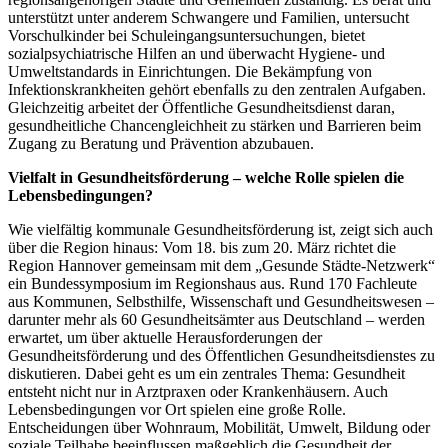
unterstützt unter anderem Schwangere und Familien, untersucht
Vorschulkinder bei Schuleingangsuntersuchungen, bietet
sozialpsychiatrische Hilfen an und überwacht Hygiene- und
Umweltstandards in Einrichtungen. Die Bekämpfung von
Infektionskrankheiten gehört ebenfalls zu den zentralen Aufgaben.
Gleichzeitig arbeitet der Öffentliche Gesundheitsdienst daran,
gesundheitliche Chancengleichheit zu stärken und Barrieren beim
Zugang zu Beratung und Prävention abzubauen.
Vielfalt in Gesundheitsförderung – welche Rolle spielen die
Lebensbedingungen?
Wie vielfältig kommunale Gesundheitsförderung ist, zeigt sich auch
über die Region hinaus: Vom 18. bis zum 20. März richtet die
Region Hannover gemeinsam mit dem „Gesunde Städte-Netzwerk“
ein Bundessymposium im Regionshaus aus. Rund 170 Fachleute
aus Kommunen, Selbsthilfe, Wissenschaft und Gesundheitswesen –
darunter mehr als 60 Gesundheitsämter aus Deutschland – werden
erwartet, um über aktuelle Herausforderungen der
Gesundheitsförderung und des Öffentlichen Gesundheitsdienstes zu
diskutieren. Dabei geht es um ein zentrales Thema: Gesundheit
entsteht nicht nur in Arztpraxen oder Krankenhäusern. Auch
Lebensbedingungen vor Ort spielen eine große Rolle.
Entscheidungen über Wohnraum, Mobilität, Umwelt, Bildung oder
soziale Teilhabe beeinflussen maßgeblich die Gesundheit der