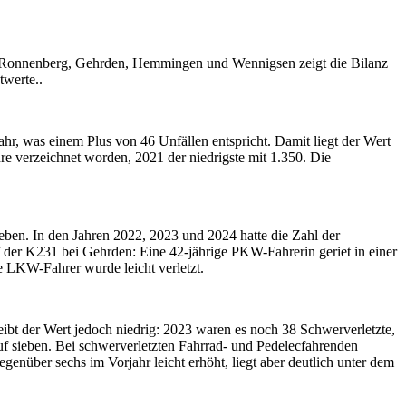
en Ronnenberg, Gehrden, Hemmingen und Wennigsen zeigt die Bilanz
twerte..
hr, was einem Plus von 46 Unfällen entspricht. Damit liegt der Wert
e verzeichnet worden, 2021 der niedrigste mit 1.350. Die
eben. In den Jahren 2022, 2023 und 2024 hatte die Zahl der
f der K231 bei Gehrden: Eine 42-jährige PKW-Fahrerin geriet in einer
e LKW-Fahrer wurde leicht verletzt.
eibt der Wert jedoch niedrig: 2023 waren es noch 38 Schwerverletzte,
uf sieben. Bei schwerverletzten Fahrrad- und Pedelecfahrenden
enüber sechs im Vorjahr leicht erhöht, liegt aber deutlich unter dem