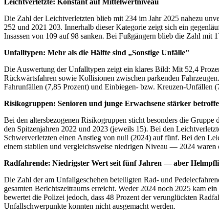
Leichtverletzte: Konstant auf Mittelwertniveau
Die Zahl der Leichtverletzten blieb mit 234 im Jahr 2025 nahezu unv
252 und 2021 203. Innerhalb dieser Kategorie zeigt sich ein gegenläu
Insassen von 109 auf 98 sanken. Bei Fußgängern blieb die Zahl mit 1
Unfalltypen: Mehr als die Hälfte sind „Sonstige Unfälle"
Die Auswertung der Unfalltypen zeigt ein klares Bild: Mit 52,4 Pro
Rückwärtsfahren sowie Kollisionen zwischen parkenden Fahrzeugen. A
Fahrunfällen (7,85 Prozent) und Einbiegen- bzw. Kreuzen-Unfällen (
Risikogruppen: Senioren und junge Erwachsene stärker betroff
Bei den altersbezogenen Risikogruppen sticht besonders die Gruppe d
den Spitzenjahren 2022 und 2023 (jeweils 15). Bei den Leichtverletz
Schwerverletzten einen Anstieg von null (2024) auf fünf. Bei den Lei
einem stabilen und vergleichsweise niedrigen Niveau — 2024 waren es
Radfahrende: Niedrigster Wert seit fünf Jahren — aber Helmpflic
Die Zahl der am Unfallgeschehen beteiligten Rad- und Pedelecfahre
gesamten Berichtszeitraums erreicht. Weder 2024 noch 2025 kam ein R
bewertet die Polizei jedoch, dass 48 Prozent der verunglückten Radf
Unfallschwerpunkte konnten nicht ausgemacht werden.