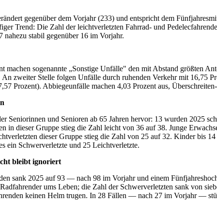
erändert gegenüber dem Vorjahr (233) und entspricht dem Fünfjahresmi
figer Trend: Die Zahl der leichtverletzten Fahrrad- und Pedelecfahrende
7 nahezu stabil gegenüber 16 im Vorjahr.
zent machen sogenannte „Sonstige Unfälle" den mit Abstand größten An
n zweiter Stelle folgen Unfälle durch ruhenden Verkehr mit 16,75 Pro
7,57 Prozent). Abbiegeunfälle machen 4,03 Prozent aus, Überschreiten-
en
er Seniorinnen und Senioren ab 65 Jahren hervor: 13 wurden 2025 schw
ten in dieser Gruppe stieg die Zahl leicht von 36 auf 38. Junge Erwach
chtverletzten dieser Gruppe stieg die Zahl von 25 auf 32. Kinder bis 14
 ein Schwerverletzte und 25 Leichtverletzte.
ht bleibt ignoriert
nden sank 2025 auf 93 — nach 98 im Vorjahr und einem Fünfjahreshoch
adfahrender ums Leben; die Zahl der Schwerverletzten sank von sieben a
ahrenden keinen Helm trugen. In 28 Fällen — nach 27 im Vorjahr — stü