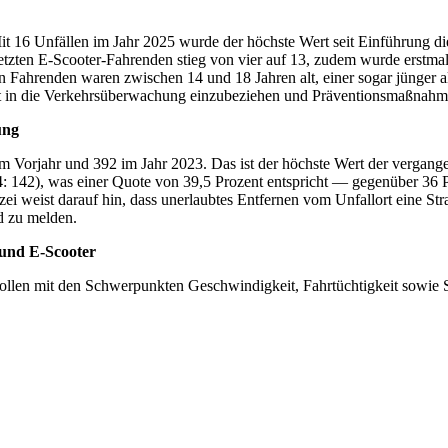
it 16 Unfällen im Jahr 2025 wurde der höchste Wert seit Einführung d
etzten E-Scooter-Fahrenden stieg von vier auf 13, zudem wurde erstmals 
ten Fahrenden waren zwischen 14 und 18 Jahren alt, einer sogar jünger a
 in die Verkehrsüberwachung einzubeziehen und Präventionsmaßnahme
ung
m Vorjahr und 392 im Jahr 2023. Das ist der höchste Wert der vergangen
4: 142), was einer Quote von 39,5 Prozent entspricht — gegenüber 36 
zei weist darauf hin, dass unerlaubtes Entfernen vom Unfallort eine Stra
d zu melden.
 und E-Scooter
ollen mit den Schwerpunkten Geschwindigkeit, Fahrtüchtigkeit sowie 