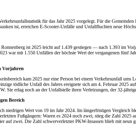
erkehrsunfallstatistik für das Jahr 2025 vorgelegt. Für die Gemeind
sunken ist, erreichen E-Scooter-Unfälle und Unfallfluchten neue Höchs
Ronnenberg ist 2025 leicht auf 1.439 gestiegen — nach 1.393 im Vorja
23 war mit 1.550 Unfällen der höchste Wert der vergangenen fünf Jahr
n Vorjahren
keitsbereich kam 2025 nur eine Person bei einem Verkehrsunfall ums L
nzige tödliche Unfall des Jahres ereignete sich am 4. Februar 2025 au
. Sie erlag noch an der Unfallstelle ihren Verletzungen, der 32-jährig
igen Bereich
h niedrigen Wert von 19 im Jahr 2024. Im längerfristigen Vergleich bl
verletzten Fußgängern: Waren es 2024 noch zwei, stieg die Zahl 2025 a
er auf zwei. Die Zahl schwerverletzter PKW-Insassen blieb mit neun geg