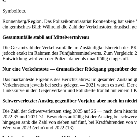
©
Symbolfoto.
Ronnenberg/Region. Das Polizeikommissariat Ronnenberg hat seine V
ein gemischtes Bild: Während die Zahl der Verkehrstoten drastisch ge
Gesamtunfälle stabil auf Mittelwertniveau
Die Gesamtzahl der Verkehrsunfälle im Zuständigkeitsbereich des PK 
jedoch exakt im Rahmen des Fünfjahresmittelwerts. Zum Vergleich: 20
Entwicklung wird von der Polizei daher als unauffällig eingestuft.
Nur eine Verkehrstote — dramatischer Rückgang gegenüber de
Das markanteste Ergebnis des Berichtsjahres: Im gesamten Zuständig
Verkehrstoten jeweils bei sechs gelegen — 2021 waren es zwei. Der ei
Linkskurve in den Gegenverkehr und kollidierte frontal mit einem LKW
Schwerverletzte: Anstieg gegenüber Vorjahr, aber noch im niedr
Die Zahl der Schwerverletzten stieg 2025 auf 26 — nach dem historisc
2022 35 und 2021 31. Besonders auffällig ist der Anstieg bei schwer
hingegen sank die Zahl von sieben auf fünf, bei Kradfahrenden von vi
Wert von 2023 (zehn) und 2022 (13).