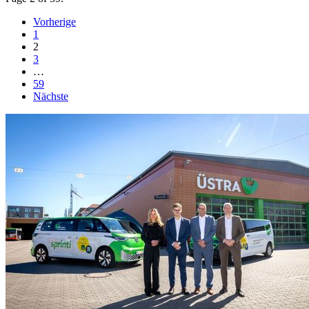
Vorherige
1
2
3
…
59
Nächste