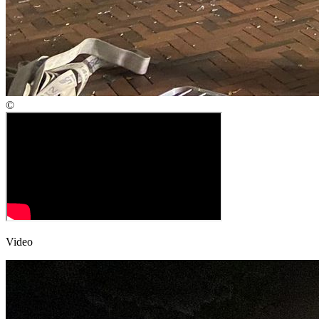
©
Video