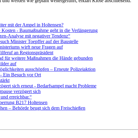
 und werden wie geplant weitergeführt, erklärt Klose abschließend.
iter mit der Ampel in Holtensen?
 Kosten - Baumaßnahme geht in die Verlängerung
zen-Analyse mit negativer Tendenz“
uch Minister Toepffer auf der Baustelle
nisteriums wirft neue Fragen auf
lferuf an Regionspräsident
nd für weitere Maßnahmen die Hände gebunden
ilder auf
glichkeiten ausschöpfen – Erneute Polizeiaktion
– Ein Besuch vor Ort
tärkt
ögert sich erneut - Bedarfsampel macht Probleme
pause verzögert sich
und erreichbar.“
sperrung B217 Holtensen
ehen – Behörde beugt sich dem Freischießen