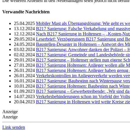
Die weiteren Arbeiten in den Nebenanlagen seien jedoch nicht berührt
Verwandte Nachrichten
25.04.2025
Mobiler Mast als Übergangslösung: Wie geht es we
13.12.2024
B217 Sanierung: Falsche Verkabelung und massive
12.12.2024
Nach B217 Sanierung in Holtensen – „Kosten-Nut
29.05.2024
Leserbrief: Verzögerungen B217 Sanierung und Bes
24.05.2024
Baustellen-Desaster in Holtensen – Antwort des Mi
03.02.2024
B217 Sanierung: Anwohner danken der Polizei – Hi
02.02.2024
B217 Sanierung: Gemeinde und Landesbehörde si
29.01.2024
B217 Sanierung – Holtenser stellen nun eigene Sch
27.01.2024
B217 Sanierung Holtensen: Anlieger wollen alle Mö
26.01.2024
B217 Sanierung Holtensen: Anlieger haben genug 
26.01.2024
Verkehrskontrollen im Anliegerverkehr werden vers
16.01.2024
B217 Sanierung: Baubeginn nach Winterpause verz
10.01.2024
B217 Sanierung Holtensen: Baubeginn nach Winter
01.09.2023
B217 Sanierung – Gewerbetreibende: „Wir sind da 
14.07.2023
Verkehrsbehinderungen schon im Vorfeld der Voll
20.04.2023
B217 Sanierung in Holtensen wird weite Kreise zi
Anzeige
Anzeige
Link senden