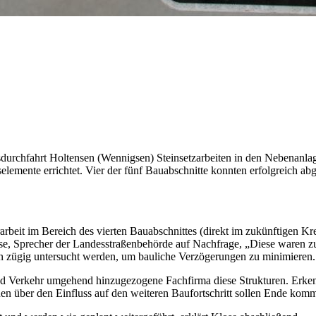
sdurchfahrt Holtensen (Wennigsen) Steinsetzarbeiten in den Nebenanl
selemente errichtet. Vier der fünf Bauabschnitte konnten erfolgreich 
arbeit im Bereich des vierten Bauabschnittes (direkt im zukünftigen K
ose, Sprecher der Landesstraßenbehörde auf Nachfrage, „Diese waren z
un zügig untersucht werden, um bauliche Verzögerungen zu minimiere
und Verkehr umgehend hinzugezogene Fachfirma diese Strukturen. Erken
onen über den Einfluss auf den weiteren Baufortschritt sollen Ende ko