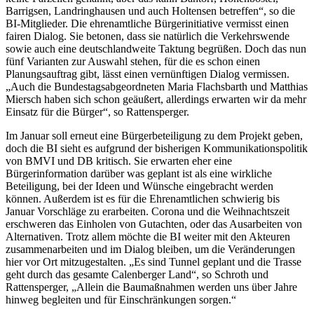
Barrigsen, Landringhausen und auch Holtensen betreffen“, so die
BI-Mitglieder. Die ehrenamtliche Bürgerinitiative vermisst einen
fairen Dialog. Sie betonen, dass sie natürlich die Verkehrswende
sowie auch eine deutschlandweite Taktung begrüßen. Doch das nun
fünf Varianten zur Auswahl stehen, für die es schon einen
Planungsauftrag gibt, lässt einen vernünftigen Dialog vermissen.
„Auch die Bundestagsabgeordneten Maria Flachsbarth und Matthias
Miersch haben sich schon geäußert, allerdings erwarten wir da mehr
Einsatz für die Bürger“, so Rattensperger.
Im Januar soll erneut eine Bürgerbeteiligung zu dem Projekt geben,
doch die BI sieht es aufgrund der bisherigen Kommunikationspolitik
von BMVI und DB kritisch. Sie erwarten eher eine
Bürgerinformation darüber was geplant ist als eine wirkliche
Beteiligung, bei der Ideen und Wünsche eingebracht werden
können. Außerdem ist es für die Ehrenamtlichen schwierig bis
Januar Vorschläge zu erarbeiten. Corona und die Weihnachtszeit
erschweren das Einholen von Gutachten, oder das Ausarbeiten von
Alternativen. Trotz allem möchte die BI weiter mit den Akteuren
zusammenarbeiten und im Dialog bleiben, um die Veränderungen
hier vor Ort mitzugestalten. „Es sind Tunnel geplant und die Trasse
geht durch das gesamte Calenberger Land“, so Schroth und
Rattensperger, „Allein die Baumaßnahmen werden uns über Jahre
hinweg begleiten und für Einschränkungen sorgen.“