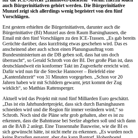
auch Bürgerinitiativen gehört werden. Die Bürgerinitiative
Munzel zeigt sich allerdings wenig begeistert von den fünf
Vorschlägen.
Erst gestern erhielten die Bürgerinitiativen, darunter auch die
Bürgerinitiative (BI) Munzel aus dem Raum Barsinghausen, die
Email mit den fünf Vorschlägen zu den ICE-Trassen. „Es gab bereits
Gerüchte darüber, dass kurzfristig etwas geschehen wird. Das es
anscheinend aber auch schon einen Planungsauftrag vom
Bundesministerium an die DB geben soll, dass hat uns doch
überrascht“, so Gerald Schroth von der BI. Der große Plan ist, dass
deutschlandweit ein konformer Takt im Zugverkehr erreicht wird.
Dafür wird nun für die Strecke Hannover – Bielefeld eine
„Kantenfahrzeit“ von 31 Minuten vorgegeben. „Schon vor 20
Jahren haben wir mit Schildern gewarnt, jetzt kommt der Zug
wirklich“, so Matthias Rattensperger.
Aktuell wird das Projekt mit rund fünf Milliarden Euro geschätzt.
„Das ist ein Jahrhundertprojekt, dass sich durch Barsinghausen
schneiden wird und die Region für immer verändern wird,“ so
Schroth. Noch sind die Pläne sehr grob gehalten, aber es ist zu
erkennen, dass die Bahntrasse bei Seelze abgehen soll und sich dann
an die BAB 2 anlegt. Eine Trassennahe Bauweise, wie die BI es
sich gewünscht hätte, ist nicht mehr zu erkennen. „Es wurden noch
keine Parzellen genannt, aber das kann Bantorf, Hohenbostel,