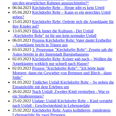
um den gesetzlichen Rahmen auszuschöpfen?“
06.04.2023
Kirchdorfer Rehr – Heute gibt es kein Urteil
05.04.2023
Kirchdorfer Rehr – Kann es ein gerechtes Urteil
geben?
15.03.2023
Kirchdorfer Rehr: Opferte sich die Angeklagte für
ihre Kinder auf?
13.03.2023
Blick hinter die Kulissen - Der Unfall
„Kirchdorfer Rehr" ist für uns kein normaler Unfall
06.03.2023
Prozess Kirchdorfer Rehr: Vater dankt Ersthelfer
– Angeklagte bricht in Tränen aus
03.03.2023
3. Prozesstag "Kirchdorfer Rehr": Zeugin sah die
Autos bereits in der Innenstadt Barsinghausens
02.03.2023
Kirchdorfer Rehr: Keiner gab nach – Wollten die
Angeklagten wirklich nur schnell nach Hause?
02.03.2023
Prozess "Kirchdorfer Rehr": "Ich hörte laute
Motoren, dann ein Gewieher von Bremsen und Blech - dann
Stille"
01.03.2022
Tödlicher Unfall Kirchdorfer Rehr – So gehen die
Einsatzkräfte mit dem Erlebten um
26.02.2022
Nach Unfall: Zweites Kind verstorben - War es
ein Straßenrennen?
25.02.2022
Update: Unfall Kirchdorfer Rehr – Kind verstirbt
nach Unfall - Geschwisterkind in Lebensgefahr
25.02.2022
Kirchdorfer Rehr: Autos kollidieren, mindestens
Lebensgefahr für zwei Personen