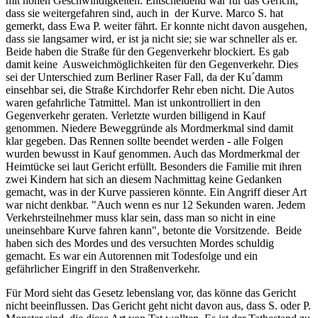
mit hohen Geschwindigkeiten. Entscheidend war für das Gericht,
dass sie weitergefahren sind, auch in der Kurve. Marco S. hat
gemerkt, dass Ewa P. weiter fährt. Er konnte nicht davon ausgehen,
dass sie langsamer wird, er ist ja nicht sie; sie war schneller als er.
Beide haben die Straße für den Gegenverkehr blockiert. Es gab
damit keine Ausweichmöglichkeiten für den Gegenverkehr. Dies
sei der Unterschied zum Berliner Raser Fall, da der Ku´damm
einsehbar sei, die Straße Kirchdorfer Rehr eben nicht. Die Autos
waren gefahrliche Tatmittel. Man ist unkontrolliert in den
Gegenverkehr geraten. Verletzte wurden billigend in Kauf
genommen. Niedere Beweggründe als Mordmerkmal sind damit
klar gegeben. Das Rennen sollte beendet werden - alle Folgen
wurden bewusst in Kauf genommen. Auch das Mordmerkmal der
Heimtücke sei laut Gericht erfüllt. Besonders die Familie mit ihren
zwei Kindern hat sich an diesem Nachmittag keine Gedanken
gemacht, was in der Kurve passieren könnte. Ein Angriff dieser Art
war nicht denkbar. "Auch wenn es nur 12 Sekunden waren. Jedem
Verkehrsteilnehmer muss klar sein, dass man so nicht in eine
uneinsehbare Kurve fahren kann", betonte die Vorsitzende. Beide
haben sich des Mordes und des versuchten Mordes schuldig
gemacht. Es war ein Autorennen mit Todesfolge und ein
gefährlicher Eingriff in den Straßenverkehr.
Für Mord sieht das Gesetz lebenslang vor, das könne das Gericht
nicht beeinflussen. Das Gericht geht nicht davon aus, dass S. oder P.