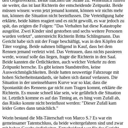
den Gegenverkehr. Beide machten die Straße zu. Wissentlich fuhren
sie weiter, das ist laut Richterin der entscheidende Zeitpunkt. Beide
müssen wissen: wenn jetzt jemand kommt, können wir nichts mehr
tun, können die Situation nicht beeinflussen. Die Verteidigung habe
erklärte, beide hätten reagiert und es nicht gewollt, es war jedoch zu
spät, das zeigten die Folgen: "Das Verhalten hat diese Katastrophe
ausgelöst. Zwei Kinder sind gestorben und sechs weitere Personen
wurden verletzt", unterstreicht Richterin Britta Schlingmann. Das
Gericht habe sich mit der Frage beschäftigt, was in den Köpfen der
Täter vorging. Beide nahmen billigend in Kauf, dass bei dem
Rennen jemand verletzt wird. Das Vertrauen, dass nichts passieren
werde, worauf solle das liegen, fragte die Richterin in den Saal.
Beide kannten die Örtlichkeiten, auch welcher Verkehr zu dem
Zeitpunkt herrsche. Es gibt keinen Standstreifen, keine
Ausweichmöglichkeiten. Beide hatten neuwertige Fahrzeuge mit
hohen Sicherheitsstandards, sie haben sich darauf verlassen. Die
Situation in der uneinsehbaren Kurve war so klar, dass die
Spontanität des Rennens gar nicht zum Tragen kommt, erklärte die
Richterin. Es musste schnell klar sein, wie gefährlich die Situation
ist. Letztlich komme es auf das Timing an, es hing vom Zufall ab,
das Risiko konnte nicht beeinflusst werden: "Dieser Zufall kam
leider Gottes dann tatsächlich."
Worin bestand die Mit-Täterschaft von Marco S.? Es war ein
gemeinsamer Tatentschluss, da beide weitergefahren sind und zwar