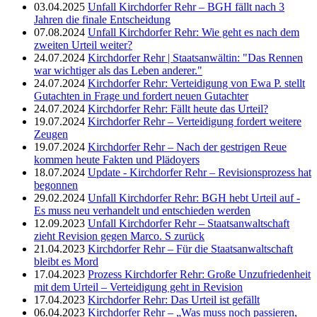
03.04.2025
Unfall Kirchdorfer Rehr – BGH fällt nach 3
Jahren die finale Entscheidung
07.08.2024
Unfall Kirchdorfer Rehr: Wie geht es nach dem
zweiten Urteil weiter?
24.07.2024
Kirchdorfer Rehr | Staatsanwältin: "Das Rennen
war wichtiger als das Leben anderer."
24.07.2024
Kirchdorfer Rehr: Verteidigung von Ewa P. stellt
Gutachten in Frage und fordert neuen Gutachter
24.07.2024
Kirchdorfer Rehr: Fällt heute das Urteil?
19.07.2024
Kirchdorfer Rehr – Verteidigung fordert weitere
Zeugen
19.07.2024
Kirchdorfer Rehr – Nach der gestrigen Reue
kommen heute Fakten und Plädoyers
18.07.2024
Update - Kirchdorfer Rehr – Revisionsprozess hat
begonnen
29.02.2024
Unfall Kirchdorfer Rehr: BGH hebt Urteil auf -
Es muss neu verhandelt und entschieden werden
12.09.2023
Unfall Kirchdorfer Rehr – Staatsanwaltschaft
zieht Revision gegen Marco. S zurück
21.04.2023
Kirchdorfer Rehr – Für die Staatsanwaltschaft
bleibt es Mord
17.04.2023
Prozess Kirchdorfer Rehr: Große Unzufriedenheit
mit dem Urteil – Verteidigung geht in Revision
17.04.2023
Kirchdorfer Rehr: Das Urteil ist gefällt
06.04.2023
Kirchdorfer Rehr – „Was muss noch passieren,