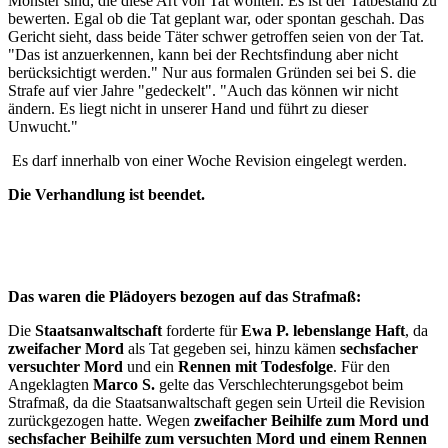
Monster sind, die diese Art von Tat wollten. Es ist der Tatbestand zu
bewerten. Egal ob die Tat geplant war, oder spontan geschah. Das
Gericht sieht, dass beide Täter schwer getroffen seien von der Tat.
"Das ist anzuerkennen, kann bei der Rechtsfindung aber nicht
berücksichtigt werden." Nur aus formalen Gründen sei bei S. die
Strafe auf vier Jahre "gedeckelt". "Auch das können wir nicht
ändern. Es liegt nicht in unserer Hand und führt zu dieser
Unwucht."
Es darf innerhalb von einer Woche Revision eingelegt werden.
Die Verhandlung ist beendet.
Das waren die Plädoyers bezogen auf das Strafmaß:
Die
Staatsanwaltschaft
forderte für
Ewa P. lebenslange Haft
, da
zweifacher Mord
als Tat gegeben sei, hinzu kämen
sechsfacher
versuchter Mord
und ein
Rennen mit Todesfolge
. Für den
Angeklagten
Marco S.
gelte das Verschlechterungsgebot beim
Strafmaß, da die Staatsanwaltschaft gegen sein Urteil die Revision
zurückgezogen hatte. Wegen
zweifacher Beihilfe zum Mord und
sechsfacher Beihilfe zum versuchten Mord und einem Rennen