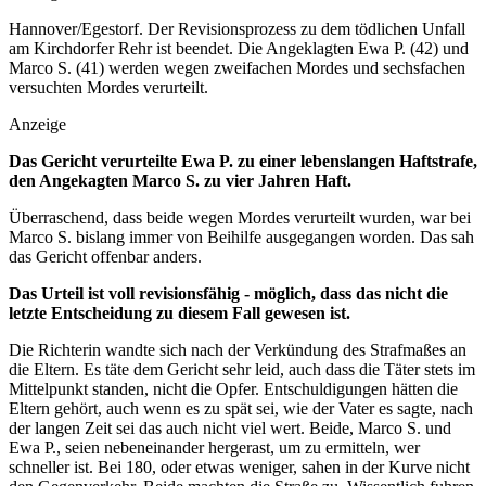
Hannover/Egestorf. Der Revisionsprozess zu dem tödlichen Unfall
am Kirchdorfer Rehr ist beendet. Die Angeklagten Ewa P. (42) und
Marco S. (41) werden wegen zweifachen Mordes und sechsfachen
versuchten Mordes verurteilt.
Anzeige
Das Gericht verurteilte Ewa P. zu einer lebenslangen Haftstrafe,
den Angekagten Marco S. zu vier Jahren Haft.
Überraschend, dass beide wegen Mordes verurteilt wurden, war bei
Marco S. bislang immer von Beihilfe ausgegangen worden. Das sah
das Gericht offenbar anders.
Das Urteil ist voll revisionsfähig - möglich, dass das nicht die
letzte Entscheidung zu diesem Fall gewesen ist.
Die Richterin wandte sich nach der Verkündung des Strafmaßes an
die Eltern. Es täte dem Gericht sehr leid, auch dass die Täter stets im
Mittelpunkt standen, nicht die Opfer. Entschuldigungen hätten die
Eltern gehört, auch wenn es zu spät sei, wie der Vater es sagte, nach
der langen Zeit sei das auch nicht viel wert. Beide, Marco S. und
Ewa P., seien nebeneinander hergerast, um zu ermitteln, wer
schneller ist. Bei 180, oder etwas weniger, sahen in der Kurve nicht