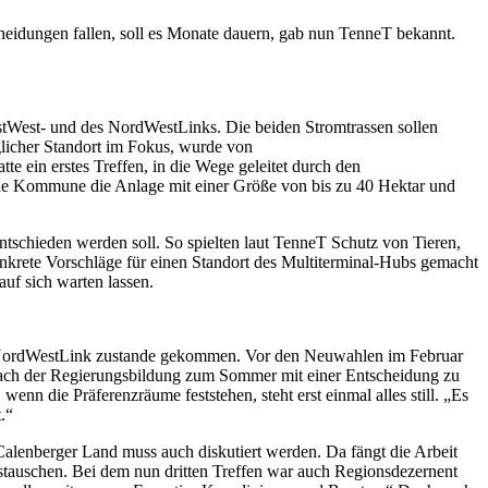
idungen fallen, soll es Monate dauern, gab nun TenneT bekannt.
tWest- und des NordWestLinks. Die beiden Stromtrassen sollen
licher Standort im Fokus, wurde von
tte ein erstes Treffen, in die Wege geleitet durch den
ne Kommune die Anlage mit einer Größe von bis zu 40 Hektar und
ntschieden werden soll. So spielten laut TenneT Schutz von Tieren,
nkrete Vorschläge für einen Standort des Multiterminal-Hubs gemacht
uf sich warten lassen.
d NordWestLink zustande gekommen. Vor den Neuwahlen im Februar
 nach der Regierungsbildung zum Sommer mit einer Entscheidung zu
enn die Präferenzräume feststehen, steht erst einmal alles still. „Es
.“
Calenberger Land muss auch diskutiert werden. Da fängt die Arbeit
ustauschen. Bei dem nun dritten Treffen war auch Regionsdezernent