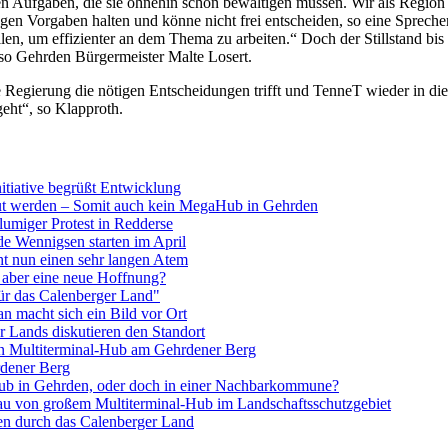
n Aufgaben, die sie ohnehin schon bewältigen müssen. Wir als Region
engen Vorgaben halten und könne nicht frei entscheiden, so eine Spre
en, um effizienter an dem Thema zu arbeiten.“ Doch der Stillstand bis m
, so Gehrden Bürgermeister Malte Losert.
e Regierung die nötigen Entscheidungen trifft und TenneT wieder in di
geht“, so Klapproth.
itiative begrüßt Entwicklung
aut werden – Somit auch kein MegaHub in Gehrden
umiger Protest in Redderse
e Wennigsen starten im April
t nun einen sehr langen Atem
 aber eine neue Hoffnung?
für das Calenberger Land"
 macht sich ein Bild vor Ort
r Lands diskutieren den Standort
 Multiterminal-Hub am Gehrdener Berg
dener Berg
ub in Gehrden, oder doch in einer Nachbarkommune?
Bau von großem Multiterminal-Hub im Landschaftsschutzgebiet
en durch das Calenberger Land