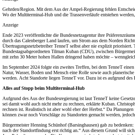
Gehrden/Region. Mit dem Aus der Ampel-Regierung fehlen Entscheid
Wo der Multiterminal-Hub und die Trassenverläufe entstehen werden, ist
Anzeige
Ende 2023 veröffentlichte die Bundesnetzagentur ihre Präferenzräu
durch das Calenberger Land laufen, um Strom aus dem Norden Richtun
Übertragungsnetzbetreiber TenneT selbst aber nie explizit priorisiert. 
Bundestagsabgeordneten Tilman Kuban (CDU), zwischen Bürgermeiste
mit zehn 30 Meter hohen Hallen dringend haben möchte – wenngleich d
Im September 2024 folgte ein zweites Treffen, bei dem TenneT einen 
Natur, Wasser, Boden und Mensch eine Rolle sowie auch planerische 
werden. Acht Standorte liegen TenneT vor. Dazu ist es aufgrund de
Alles auf Stopp beim Multiterminal-Hub
Aufgrund des Aus der Bundesregierung ist laut TenneT keine Gese
sei damit wohl auch nicht mehr zu rechnen, erklärte Kuban. Christ
rechnen ist. Realistisch ist aber wohl eher der Herbst.“ Da Planungen
können zwar noch Vorschläge zu Standorten gemacht werden, jedoch kön
Bürgermeister Henning Schünhof (Barsinghausen) gab zu bedenken: „De
nach der Standortfindung erst richtig an.“ Aus diesem Grund will si