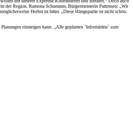
 wollen mit unserer Expertise Koordinieren und Beraten.“ Doch auch
cherin der Region. Ramona Schumann, Bürgermeisterin Pattensen: „Wir
öglicherweise Herbst ist bitter. „Diese Hängepartie ist nicht schön.
e Planungen einsteigen kann. „Alle geplanten ´Informärkte` zum