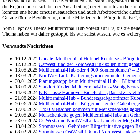
Jens Palandt anwesend. „Die Kommunen sind stark ausgelastet mit de
die Region müsse sich bei der Ausarbeitung der Standorte an die str
konnten uns heute erneut austauschen und auch Arbeitsbereiche aufteil
Gerade für die Bevölkerung und die Mitglieder der Bürgerinitiative“
Somit liegt das Thema Multiterminal-Hub vorerst auf Eis, bis die neu
Thema haben wir daher gestoppt, bis wir selbst wissen, wie es weiter
Verwandte Nachrichten
16.12.2025
Update: Multiterminal Hub bei Redderse - Bürgerin
12.12.2025
OstWest- und der NordWestLink sollen nicht geb
13.05.2025
Multiterminal-Hub oder 4.000 Sonnenblumen? – Bl
13.03.2025
NordWestLink: Kartierungsarbeiten in der Gemeind
30.01.2025
Planungsstopp beim Multiterminal-Hub – BI brauch
18.09.2024
Standort für den Multiterminal-Hub - Wenig Neues
14.09.2024
ICE-Trasse Hannover-Bielefeld – „Das ist zu viel 
21.08.2024
Multiterminal-Hub – Bundestagsabgeordneter Kuban
20.06.2024
Multiterminal-Hub – Bürgermeister des Calenberge
17.06.2024
1.450 Menschen kommen zur Menschenkette gegen
29.05.2024
Menschenkette gegen Multiterminal-Hubs am Gehr
23.05.2024
OstWest- und NordWestLink - Landet der Mega-H
18.04.2024
Stromtrassen - Gehrdener Bürgerinitiative gegen 
08.02.2024
Stromtrassen OstWestLink und NordWestLink soll