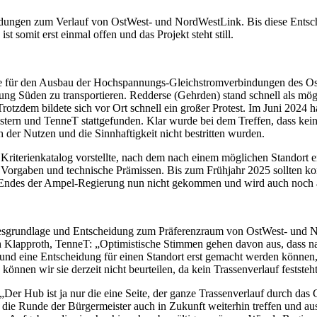
ungen zum Verlauf von OstWest- und NordWestLink. Bis diese Entsche
 somit erst einmal offen und das Projekt steht still.
me für den Ausbau der Hochspannungs-Gleichstromverbindungen des Os
g Süden zu transportieren. Redderse (Gehrden) stand schnell als mög
Trotzdem bildete sich vor Ort schnell ein großer Protest. Im Juni 2024 ha
rn und TenneT stattgefunden. Klar wurde bei dem Treffen, dass kei
er Nutzen und die Sinnhaftigkeit nicht bestritten wurden.
Kriterienkatalog vorstellte, nach dem nach einem möglichen Standort e
Vorgaben und technische Prämissen. Bis zum Frühjahr 2025 sollten ko
s Endes der Ampel-Regierung nun nicht gekommen und wird auch noch a
tzesgrundlage und Entscheidung zum Präferenzraum von OstWest- un
oph Klapproth, TenneT: „Optimistische Stimmen gehen davon aus, dass
 und eine Entscheidung für einen Standort erst gemacht werden können, w
nen wir sie derzeit nicht beurteilen, da kein Trassenverlauf feststeht
r Hub ist ja nur die eine Seite, der ganze Trassenverlauf durch das 
ch die Runde der Bürgermeister auch in Zukunft weiterhin treffen und a