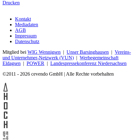
14.08.2024
WIG feiert 50-jähriges Bestehen –
Kommunalpolitik, Kübelhausen und Gewerbeschau (Kopie
1)
04.06.2023
Gewerbeschau geht erfolgreich zu Ende – Ein
Besuch mit der Kamera
03.06.2023
Sommer, Sonne, WIG-Gewerbeschau – Tolle
Party-Stimmung am ersten Tag
02.06.2023
WIG Gewerbeschau in Bredenbeck ist eröffnet –
Doch es geht erst noch richtig los
Anzeige
Anzeige
Link senden
Drucken
Kontakt
Mediadaten
AGB
Impressum
Datenschutz
Mitglied bei
WIG Wennigsen
|
Unser Barsinghausen
|
Vereins-
und Unternehmer-Netzwerk (VUN)
|
Werbegemeinschaft