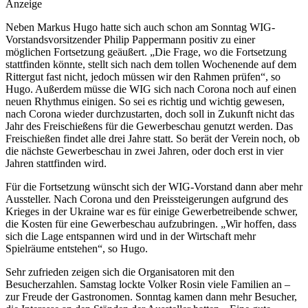
07.06.2023, 16:17
msl
Update: 07.06.2023, 16:33
Zurück
Anzeige
Wennigsen/Bredenbeck. Viele Veranstalter, noch mehr zufriedene
Gäste und perfektes Wetter auf dem Rittergut in Bredenbeck - bei
der ersten Gewerbeschau nach fünf Jahren hat alles gepasst. „Nach
diesem Erfolg können wir uns die Chance auf eine Fortsetzung nicht
entgehen lassen“, erklärt Markus Hugo vom Vorstand der WIG.
Anzeige
Neben Markus Hugo hatte sich auch schon am Sonntag WIG-
Vorstandsvorsitzender Philip Pappermann positiv zu einer
möglichen Fortsetzung geäußert. „Die Frage, wo die Fortsetzung
stattfinden könnte, stellt sich nach dem tollen Wochenende auf dem
Rittergut fast nicht, jedoch müssen wir den Rahmen prüfen“, so
Hugo. Außerdem müsse die WIG sich nach Corona noch auf einen
neuen Rhythmus einigen. So sei es richtig und wichtig gewesen,
nach Corona wieder durchzustarten, doch soll in Zukunft nicht das
Jahr des Freischießens für die Gewerbeschau genutzt werden. Das