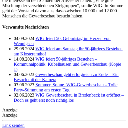
Freischießen findet alle drei Jahre statt. So berät der Verein noch, ob
die nächste Gewerbeschau in zwei Jahren, oder doch erst in vier
Jahren stattfinden wird.
Für die Fortsetzung wünscht sich der WIG-Vorstand dann aber mehr
Aussteller. Nach Corona und den Preissteigerungen aufgrund des
Krieges in der Ukraine war es für einige Gewerbetreibende schwer,
die Kosten für eine Gewerbeschau aufzubringen. „Wir hoffen, dass
sich die Lage entspannen wird und in der Wirtschaft mehr
Spielräume entstehen“, so Hugo.
Sehr zufrieden zeigen sich die Organisatoren mit den
Besucherzahlen. Samstag lockte Volker Rosin viele Familien an –
zur Freude der Gastronomen. Sonntag kamen dann mehr Besucher,
die Interesse an den Ständen der Aussteller hatten. „Eine gute
Mischung der verschiedenen Zielgruppen“, so die WIG. In Summe
geht der Vorstand davon aus, dass zwischen 10.000 und 12.000
Menschen die Gewerbeschau besucht haben.
Verwandte Nachrichten
04.09.2024
WIG feiert 50. Geburtstag im Herzen von
Wennigsen
29.08.2024
WIG feiert am Samstag ihr 50-jähriges Bestehen
am Klosteramthof