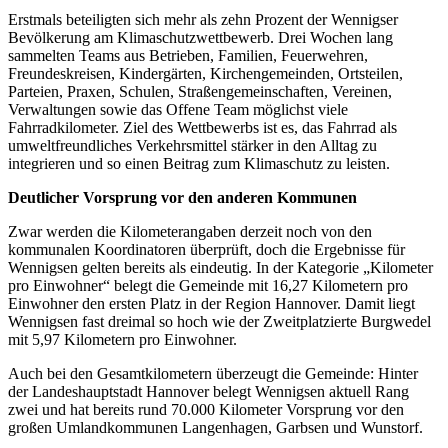
Erstmals beteiligten sich mehr als zehn Prozent der Wennigser
Bevölkerung am Klimaschutzwettbewerb. Drei Wochen lang
sammelten Teams aus Betrieben, Familien, Feuerwehren,
Freundeskreisen, Kindergärten, Kirchengemeinden, Ortsteilen,
Parteien, Praxen, Schulen, Straßengemeinschaften, Vereinen,
Verwaltungen sowie das Offene Team möglichst viele
Fahrradkilometer. Ziel des Wettbewerbs ist es, das Fahrrad als
umweltfreundliches Verkehrsmittel stärker in den Alltag zu
integrieren und so einen Beitrag zum Klimaschutz zu leisten.
Deutlicher Vorsprung vor den anderen Kommunen
Zwar werden die Kilometerangaben derzeit noch von den
kommunalen Koordinatoren überprüft, doch die Ergebnisse für
Wennigsen gelten bereits als eindeutig. In der Kategorie „Kilometer
pro Einwohner“ belegt die Gemeinde mit 16,27 Kilometern pro
Einwohner den ersten Platz in der Region Hannover. Damit liegt
Wennigsen fast dreimal so hoch wie der Zweitplatzierte Burgwedel
mit 5,97 Kilometern pro Einwohner.
Auch bei den Gesamtkilometern überzeugt die Gemeinde: Hinter
der Landeshauptstadt Hannover belegt Wennigsen aktuell Rang
zwei und hat bereits rund 70.000 Kilometer Vorsprung vor den
großen Umlandkommunen Langenhagen, Garbsen und Wunstorf.