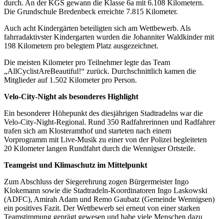
durch. An der KGS gewann die Klasse 6a mit 6.108 Kilometern.
Die Grundschule Bredenbeck erreichte 7.815 Kilometer.
Auch acht Kindergärten beteiligten sich am Wettbewerb. Als
fahrradaktivster Kindergarten wurden die Johanniter Waldkinder mit
198 Kilometern pro belegtem Platz ausgezeichnet.
Die meisten Kilometer pro Teilnehmer legte das Team
„AllCyclistAreBeautiful!“ zurück. Durchschnittlich kamen die
Mitglieder auf 1.502 Kilometer pro Person.
Velo-City-Night als besonderes Highlight
Ein besonderer Höhepunkt des diesjährigen Stadtradelns war die
Velo-City-Night-Regional. Rund 350 Radfahrerinnen und Radfahrer
trafen sich am Klosteramthof und starteten nach einem
Vorprogramm mit Live-Musik zu einer von der Polizei begleiteten
20 Kilometer langen Rundfahrt durch die Wennigser Ortsteile.
Teamgeist und Klimaschutz im Mittelpunkt
Zum Abschluss der Siegerehrung zogen Bürgermeister Ingo
Klokemann sowie die Stadtradeln-Koordinatoren Ingo Laskowski
(ADFC), Amirah Adam und Remo Gaubatz (Gemeinde Wennigsen)
ein positives Fazit. Der Wettbewerb sei erneut von einer starken
Teamstimmung geprägt gewesen und habe viele Menschen dazu