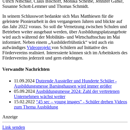
Ulrich Nitschke, Claus Bischoff, Monika Scheibe, Jennifer Gäfke,
Susanne Schott-Lemmer und Thomas Schmidt.
In seinem Schlusswort bedankte sich Max Matthiesen für die
geleistete Pionierarbeit in den vergangenen Jahren und blickte auf
das Jahr 2022 voraus. So soll die Vernetzung zwischen Schulen und
Betrieben weiter ausgebaut werden, über Ausbildungsplatzangebote
wird auch während der Mobilitäts- und Wirtschaftsschau im Mai
informiert. Neben einem „Ausbilderfrühstück“ wird auch ein
aufwändiges
Videoprojekt
von Schülern auf Initiative des
Fördervereins realisiert. Interessierte können sich im Arbeitskreis des
Fördervereins jederzeit und gern einbringen.
Verwandte Nachrichten
11.09.2024
Dutzende Aussteller und Hunderte Schüler -
Ausbildungsmesse Barsinghausen wird immer größer
05.09.2024
Ausbildungsmesse 2024: Zahl der vertretenen
Unternehmen wächst weiter
15.02.2022
“45 sec – young images” - Schüler drehen Videos
zum Thema Ausbildung
Anzeige
Link senden