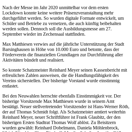
Nach der Messe im Jahr 2020 unmittelbar vor dem ersten
Lockdown konnte keine weitere Präsenzveranstaltung mehr
durchgeführt werden. So wurden digitale Formate entwickelt, um
Schüler und Betriebe zu vernetzen, die auch künftig beibehalten
werden sollen. Dennoch soll die Ausbildungsmesse am 27.
September wieder im Zechensaal stattfinden.
Max Matthiesen verwies auf die jährliche Unterstützung der Stadt
Barsinghausen in Höhe von 10.000 Euro und betonte, dass der
Förderverein die finanziellen Grundlagen zur Durchführung aller
Aktivitäten bündelt und realisiert.
So konnte Schatzmeister Reinhard Meyer seinen Kassenbericht mit
erfreulichen Zahlen ausweisen, die die Handlungsfähigkeit des
Vereins sicherstellen. Der bisherige Vorstand wurde einstimmig
entlastet.
Bei den Neuwahlen herrschte ebenfalls Einstimmigkeit vor. Der
bisherige Vorsitzende Max Matthiesen wurde in seinem Amt
bestätigt. Neuer stellvertretender Vorsitzender ist Hans-Werner Röth,
der auf Thomas Schmidt folgt. Als Schatzmeister amtiert weiterhin
Reinhard Meyer, neuer Schriftführer ist Frank Glaubitz, der den
bisherigen Ersten Stadtrat Thomas Wolf ablöst. Zu Beisitzern
wurden gewählt: Reinhard Dobelmann, Daniela Möhlenbrock,