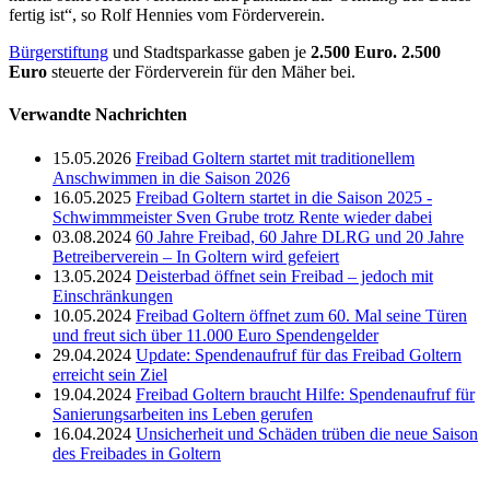
fertig ist“, so Rolf Hennies vom Förderverein.
Bürgerstiftung
und Stadtsparkasse gaben je
2.500 Euro. 2.500
Euro
steuerte der Förderverein für den Mäher bei.
Verwandte Nachrichten
15.05.2026
Freibad Goltern startet mit traditionellem
Anschwimmen in die Saison 2026
16.05.2025
Freibad Goltern startet in die Saison 2025 -
Schwimmmeister Sven Grube trotz Rente wieder dabei
03.08.2024
60 Jahre Freibad, 60 Jahre DLRG und 20 Jahre
Betreiberverein – In Goltern wird gefeiert
13.05.2024
Deisterbad öffnet sein Freibad – jedoch mit
Einschränkungen
10.05.2024
Freibad Goltern öffnet zum 60. Mal seine Türen
und freut sich über 11.000 Euro Spendengelder
29.04.2024
Update: Spendenaufruf für das Freibad Goltern
erreicht sein Ziel
19.04.2024
Freibad Goltern braucht Hilfe: Spendenaufruf für
Sanierungsarbeiten ins Leben gerufen
16.04.2024
Unsicherheit und Schäden trüben die neue Saison
des Freibades in Goltern