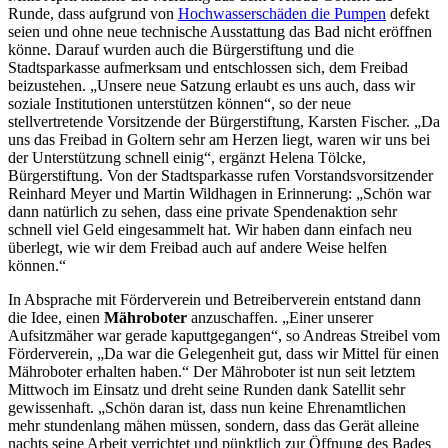
Runde, dass aufgrund von
Hochwasserschäden die Pumpen
defekt
seien und ohne neue technische Ausstattung das Bad nicht eröffnen
könne. Darauf wurden auch die Bürgerstiftung und die
Stadtsparkasse aufmerksam und entschlossen sich, dem Freibad
beizustehen. „Unsere neue Satzung erlaubt es uns auch, dass wir
soziale Institutionen unterstützen können“, so der neue
stellvertretende Vorsitzende der Bürgerstiftung, Karsten Fischer. „Da
uns das Freibad in Goltern sehr am Herzen liegt, waren wir uns bei
der Unterstützung schnell einig“, ergänzt Helena Tölcke,
Bürgerstiftung. Von der Stadtsparkasse rufen Vorstandsvorsitzender
Reinhard Meyer und Martin Wildhagen in Erinnerung: „Schön war
dann natürlich zu sehen, dass eine private Spendenaktion sehr
schnell viel Geld eingesammelt hat. Wir haben dann einfach neu
überlegt, wie wir dem Freibad auch auf andere Weise helfen
können.“
In Absprache mit Förderverein und Betreiberverein entstand dann
die Idee, einen
Mähroboter
anzuschaffen. „Einer unserer
Aufsitzmäher war gerade kaputtgegangen“, so Andreas Streibel vom
Förderverein, „Da war die Gelegenheit gut, dass wir Mittel für einen
Mähroboter erhalten haben.“ Der Mähroboter ist nun seit letztem
Mittwoch im Einsatz und dreht seine Runden dank Satellit sehr
gewissenhaft. „Schön daran ist, dass nun keine Ehrenamtlichen
mehr stundenlang mähen müssen, sondern, dass das Gerät alleine
nachts seine Arbeit verrichtet und pünktlich zur Öffnung des Bades