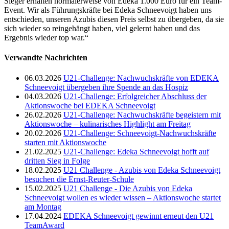
Sieger erhalten normalerweise von Edeka 1.000 Euro für ein Team-
Event. Wir als Führungskräfte bei Edeka Schneevoigt haben uns
entschieden, unseren Azubis diesen Preis selbst zu übergeben, da sie
sich wieder so reingehängt haben, viel gelernt haben und das
Ergebnis wieder top war.“
Verwandte Nachrichten
06.03.2026
U21-Challenge: Nachwuchskräfte von EDEKA
Schneevoigt übergeben ihre Spende an das Hospiz
04.03.2026
U21-Challenge: Erfolgreicher Abschluss der
Aktionswoche bei EDEKA Schneevoigt
26.02.2026
U21-Challenge: Nachwuchskräfte begeistern mit
Aktionswoche – kulinarisches Highlight am Freitag
20.02.2026
U21-Challenge: Schneevoigt-Nachwuchskräfte
starten mit Aktionswoche
21.02.2025
U21-Challenge: Edeka Schneevoigt hofft auf
dritten Sieg in Folge
18.02.2025
U21 Challenge - Azubis von Edeka Schneevoigt
besuchen die Ernst-Reuter-Schule
15.02.2025
U21 Challenge - Die Azubis von Edeka
Schneevoigt wollen es wieder wissen – Aktionswoche startet
am Montag
17.04.2024
EDEKA Schneevoigt gewinnt erneut den U21
TeamAward