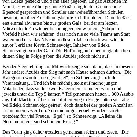
von Edeka gesteckt und dann alles gegeben. Es gab Aktionen im
Markt, es wurde über gesunde Ernährung in der Grundschule
Egestorf gesprochen und Schüler aus weiterführenden Schulen
besucht, um über Ausbildungsberufe zu informieren. Dann hieß es
erst einmal abwarten bis zur großen Gala, bei der am letzten
Mittwoch die Gewinner bekanntgegeben wurden. „Schon im
Vorfeld haben wir erfahren, dass noch nie so viele Teams am Start
waren und dass das Niveau in diesem Jahr so hoch war wie nie
zuvor“, erklärte Kevin Schneevoigt, Inhaber von Edeka
Schneevoigt, vor der Gala. Die Hoffnung auf einen unglaublichen
dritten Sieg in Folge gaben die Azubis jedoch nicht auf.
Bei der Siegerehrung am Mittwoch zeigte sich dann, dass in diesem
Jahr andere Azubis den Sieg mit nach Hause nehmen durften. „Die
Kategorien wurden neu geordnet“, so Schneevoigt nach der
Veranstaltung, „Und ich bin mächtig stolz auf meine jungen
Mitarbeiter, dass sie für zwei Kategorien nominiert waren und
jeweils unter die Top 5 kamen.“ Teilgenommen hatten 1.300 Azubis
aus 160 Märkten. Über einen dritten Sieg in Folge hätten sich alle
bei Edeka Schneevoigt gefreut, doch dass bei der großen Anzahl an
Teilnehmern zwei Top-Nominierungen erzielt wurden, sorgte
trotzdem für viel Freude. „Egal“, so Schneevoigt, „Alleine die
Nominierungen sind schon ein Erfolg.“
Das Team ging daher trotzdem gemeinsam feiern und essen. „Die