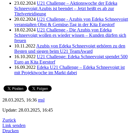
23.02.2024
U21 Challenge – Aktionswoche der Edeka
Schneevoigt Azubis ist beendet – Jetzt heißt es ab zur
Titelverteidigung
20.02.2024
U21 Challenge - Azubis von Edeka Schneevoigt
veranstalten Obst & Gemüse-Tag in der Kita Egestorf
18.02.2024
U21 Challenge - Die Azubis von Edeka
Schneevoigt wollen es wieder wissen – Kunden dürfen sich
freuen
10.11.2022
Azubis von Edeka Schneevoigt gehören zu den
Besten und siegen beim U21 TeamAward
16.10.2022
U21 Challenge: Edeka Schneevoigt spendet 500
Euro an Kita Egestorf
16.09.2022
Edeka U21 Challenge – Edeka Schneevoigt ist
mit Projektwoche im Markt dabei
28.03.2025, 16:36
msl
Update: 28.03.2025, 16:45
Zurück
Link senden
Drucken