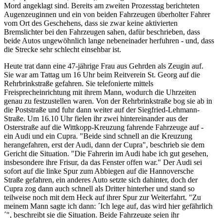
Mord angeklagt sind. Bereits am zweiten Prozesstag berichteten
Augenzeuginnen und ein von beiden Fahrzeugen überholter Fahrer
vom Ort des Geschehens, dass sie zwar keine aktivierten
Bremslichter bei den Fahrzeugen sahen, dafür beschrieben, dass
beide Autos ungewöhnlich lange nebeneinader herfuhren - und, dass
die Strecke sehr schlecht einsehbar ist.
Heute trat dann eine 47-jährige Frau aus Gehrden als Zeugin auf.
Sie war am Tattag um 16 Uhr beim Reitverein St. Georg auf die
Rehrbrinkstraße gefahren. Sie telefonierte mittels
Freisprecheinrichtung mit ihrem Mann, wodurch die Uhrzeiten
genau zu festzustellen waren. Von der Rehrbrinkstraße bog sie ab in
die Poststraße und fuhr dann weiter auf der Siegfried-Lehmann-
Straße. Um 16.10 Uhr fielen ihr zwei hintereinander aus der
Osterstraße auf die Wittkopp-Kreuzung fahrende Fahrzeuge auf -
ein Audi und ein Cupra. "Beide sind schnell an die Kreuzung
herangefahren, erst der Audi, dann der Cupra", beschrieb sie dem
Gericht die Situation. "Die Fahrerin im Audi habe ich gut gesehen,
insbesondere ihre Frisur, da das Fenster offen war." Der Audi sei
sofort auf die linke Spur zum Abbiegen auf die Hannoversche
Straße gefahren, ein anderes Auto setzte sich dahinter, doch der
Cupra zog dann auch schnell als Dritter hinterher und stand so
teilweise noch mit dem Heck auf ihrer Spur zur Weiterfahrt. "Zu
meinem Mann sagte ich dann: ´Ich lege auf, das wird hier gefährlich
´", beschreibt sie die Situation. Beide Fahrzeuge seien ihr