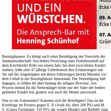
Barsinghausen. Es klingt nach einer Bestätigung der Vorwürfe der
Staatsanwaltschaft: Am dritten Prozesstag zum Verkehrsunfall auf
dem Kirchdorfer Rehr vor einem Jahr, bei dem zwei kleine Kinder
starben, teilte eine 47-jährige Gehrdenerin ihre Erinnerungen mit.
Sie sah die Angeklagten mit ihrem Fahrzeugen bereits Minuten vor
dem Unfall in der Barsinghäuser Innenstadt. Die Verteidigung hält
dagegen, es fehlen ihr aber bislang die nötigen Beweise. Am
Prozess nimmt für die Nebenkläger heute nur der Vater der beiden
getöteten Kinder teil, gestern war auch die Mutter anwesend.
War es ein Autorennen? Kannten sich die Beteiligten? Das ist die
Kernfrage im Prozess gegen E. P. (Audi A6, über 200 PS) und M.
S. (Cupra Formentor, 310 PS), die wegen Mordes und Beihilfe zum