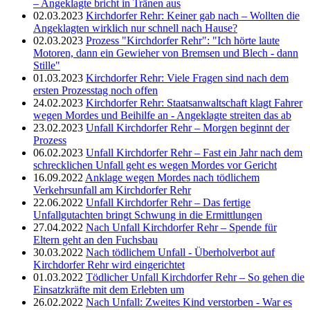
– Angeklagte bricht in Tränen aus
02.03.2023
Kirchdorfer Rehr: Keiner gab nach – Wollten die
Angeklagten wirklich nur schnell nach Hause?
02.03.2023
Prozess "Kirchdorfer Rehr": "Ich hörte laute
Motoren, dann ein Gewieher von Bremsen und Blech - dann
Stille"
01.03.2023
Kirchdorfer Rehr: Viele Fragen sind nach dem
ersten Prozesstag noch offen
24.02.2023
Kirchdorfer Rehr: Staatsanwaltschaft klagt Fahrer
wegen Mordes und Beihilfe an - Angeklagte streiten das ab
23.02.2023
Unfall Kirchdorfer Rehr – Morgen beginnt der
Prozess
06.02.2023
Unfall Kirchdorfer Rehr – Fast ein Jahr nach dem
schrecklichen Unfall geht es wegen Mordes vor Gericht
16.09.2022
Anklage wegen Mordes nach tödlichem
Verkehrsunfall am Kirchdorfer Rehr
22.06.2022
Unfall Kirchdorfer Rehr – Das fertige
Unfallgutachten bringt Schwung in die Ermittlungen
27.04.2022
Nach Unfall Kirchdorfer Rehr – Spende für
Eltern geht an den Fuchsbau
30.03.2022
Nach tödlichem Unfall - Überholverbot auf
Kirchdorfer Rehr wird eingerichtet
01.03.2022
Tödlicher Unfall Kirchdorfer Rehr – So gehen die
Einsatzkräfte mit dem Erlebten um
26.02.2022
Nach Unfall: Zweites Kind verstorben - War es