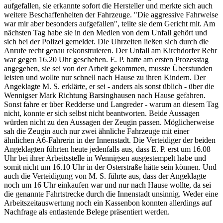
aufgefallen, sie erkannte sofort die Hersteller und merkte sich auch
weitere Beschaffenheiten der Fahrzeuge. "Die aggressive Fahrweise
war mir aber besonders aufgefallen", teilte sie dem Gericht mit. Am
nächsten Tag habe sie in den Medien von dem Unfall gehört und
sich bei der Polizei gemeldet. Die Uhrzeiten ließen sich durch die
Anrufe recht genau rekonstruieren. Der Unfall am Kirchdorfer Rehr
war gegen 16.20 Uhr geschehen. E. P. hatte am ersten Prozesstag
angegeben, sie sei von der Arbeit gekommen, musste Überstunden
leisten und wollte nur schnell nach Hause zu ihren Kindern. Der
Angeklagte M. S. erklärte, er sei - anders als sonst üblich - über die
Wennigser Mark Richtung Barsinghausen nach Hause gefahren.
Sonst fahre er über Redderse und Langreder - warum an diesem Tag
nicht, konnte er sich selbst nicht beantworten. Beide Aussagen
würden nicht zu den Aussagen der Zeugin passen. Möglicherweise
sah die Zeugin auch nur zwei ähnliche Fahrzeuge mit einer
ähnlichen A6-Fahrerin in der Innenstadt. Die Verteidiger der beiden
Angeklagten führten heute jedenfalls aus, dass E. P. erst um 16.08
Uhr bei ihrer Arbeitsstelle in Wennigsen ausgestempelt habe und
somit nicht um 16.10 Uhr in der Osterstraße hätte sein können. Und
auch die Verteidigung von M. S. führte aus, dass der Angeklagte
noch um 16 Uhr einkaufen war und nur nach Hause wollte, da sei
die genannte Fahrtstrecke durch die Innenstadt unsinnig. Weder eine
Arbeitszeitauswertung noch ein Kassenbon konnten allerdings auf
Nachfrage als entlastende Belege präsentiert werden.