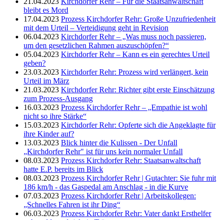
21.04.2023
Kirchdorfer Rehr – Für die Staatsanwaltschaft
bleibt es Mord
17.04.2023
Prozess Kirchdorfer Rehr: Große Unzufriedenheit
mit dem Urteil – Verteidigung geht in Revision
06.04.2023
Kirchdorfer Rehr – „Was muss noch passieren,
um den gesetzlichen Rahmen auszuschöpfen?“
05.04.2023
Kirchdorfer Rehr – Kann es ein gerechtes Urteil
geben?
23.03.2023
Kirchdorfer Rehr: Prozess wird verlängert, kein
Urteil im März
21.03.2023
Kirchdorfer Rehr: Richter gibt erste Einschätzung
zum Prozess-Ausgang
16.03.2023
Prozess Kirchdorfer Rehr – „Empathie ist wohl
nicht so ihre Stärke“
15.03.2023
Kirchdorfer Rehr: Opferte sich die Angeklagte für
ihre Kinder auf?
13.03.2023
Blick hinter die Kulissen - Der Unfall
„Kirchdorfer Rehr" ist für uns kein normaler Unfall
08.03.2023
Prozess Kirchdorfer Rehr: Staatsanwaltschaft
hatte E.P. bereits im Blick
08.03.2023
Prozess Kirchdorfer Rehr | Gutachter: Sie fuhr mit
186 km/h - das Gaspedal am Anschlag - in die Kurve
07.03.2023
Prozess Kirchdorfer Rehr | Arbeitskollegen:
„Schnelles Fahren ist ihr Ding“
06.03.2023
Prozess Kirchdorfer Rehr: Vater dankt Ersthelfer