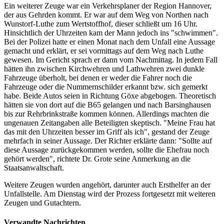
Ein weiterer Zeuge war ein Verkehrsplaner der Region Hannover,
der aus Gehrden kommt. Er war auf dem Weg von Northen nach
Wunstorf-Luthe zum Wertstoffhof, dieser schließt um 16 Uhr.
Hinsichtlich der Uhrzeiten kam der Mann jedoch ins "schwimmen".
Bei der Polizei hatte er einen Monat nach dem Unfall eine Aussage
gemacht und erklärt, er sei vormittags auf dem Weg nach Luthe
gewesen. Im Gericht sprach er dann vom Nachmittag. In jedem Fall
hätten ihn zwischen Kirchwehren und Lathwehren zwei dunkle
Fahrzeuge überholt, bei denen er weder die Fahrer noch die
Fahrzeuge oder die Nummernschilder erkannt bzw. sich gemerkt
habe. Beide Autos seien in Richtung Göxe abgebogen. Theoretisch
hätten sie von dort auf die B65 gelangen und nach Barsinghausen
bis zur Rehrbrinkstraße kommen können. Allerdings machten die
ungenauen Zeitangaben alle Beteiligten skeptisch. "Meine Frau hat
das mit den Uhrzeiten besser im Griff als ich", gestand der Zeuge
mehrfach in seiner Aussage. Der Richter erklärte dann: "Sollte auf
diese Aussage zurückgekommen werden, sollte die Ehefrau noch
gehört werden", richtete Dr. Grote seine Anmerkung an die
Staatsanwaltschaft.
Weitere Zeugen wurden angehört, darunter auch Ersthelfer an der
Unfallstelle. Am Dienstag wird der Prozess fortgesetzt mit weiteren
Zeugen und Gutachtern.
Verwandte Nachrichten