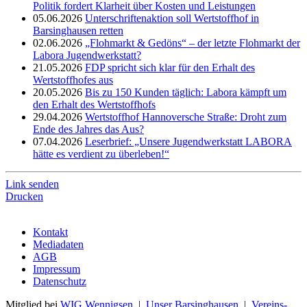
Politik fordert Klarheit über Kosten und Leistungen
05.06.2026
Unterschriftenaktion soll Wertstoffhof in
Barsinghausen retten
02.06.2026
„Flohmarkt & Gedöns“ – der letzte Flohmarkt der
Labora Jugendwerkstatt?
21.05.2026
FDP spricht sich klar für den Erhalt des
Wertstoffhofes aus
20.05.2026
Bis zu 150 Kunden täglich: Labora kämpft um
den Erhalt des Wertstoffhofs
29.04.2026
Wertstoffhof Hannoversche Straße: Droht zum
Ende des Jahres das Aus?
07.04.2026
Leserbrief: „Unsere Jugendwerkstatt LABORA
hätte es verdient zu überleben!“
Link senden
Drucken
Kontakt
Mediadaten
AGB
Impressum
Datenschutz
Mitglied bei
WIG Wennigsen
|
Unser Barsinghausen
|
Vereins-